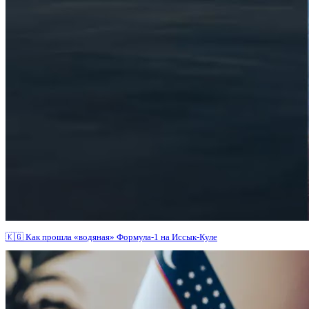
🇰🇬 Как прошла «водяная» Формула-1 на Иссык-Куле