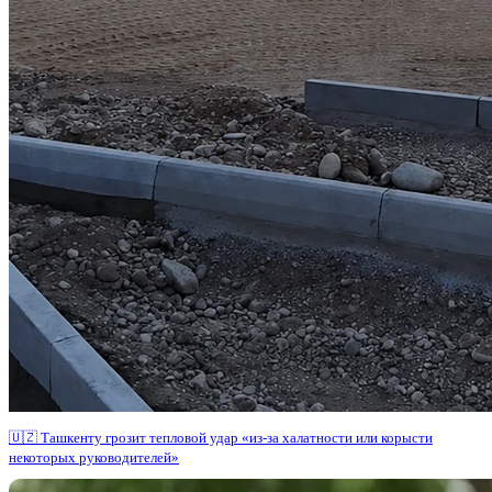
🇺🇿 Ташкенту грозит тепловой удар «из-за халатности или корысти
некоторых руководителей»