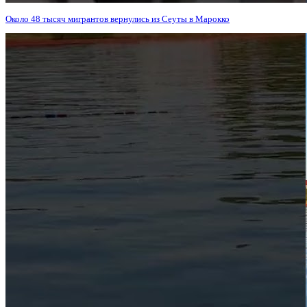
Около 48 тысяч мигрантов вернулись из Сеуты в Марокко