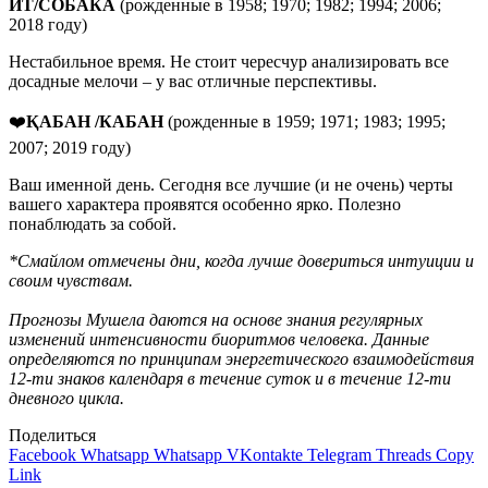
ИТ
/
СОБАКА
(рожденные в 1958; 1970; 1982; 1994; 2006;
2018 году)
Нестабильное время. Не стоит чересчур анализировать все
досадные мелочи – у вас отличные перспективы.
❤️
ҚАБАН /КАБАН
(рожденные в 1959; 1971; 1983; 1995;
2007; 2019 году)
Ваш именной день. Сегодня все лучшие (и не очень) черты
вашего характера проявятся особенно ярко. Полезно
понаблюдать за собой.
*Смайлом отмечены дни, когда лучше довериться интуиции и
своим чувствам.
Прогнозы Мушела даются на основе знания регулярных
изменений интенсивности биоритмов человека. Данные
определяются по принципам энергетического взаимодействия
12-ти знаков календаря в течение суток и в течение 12-ти
дневного цикла.
Поделиться
Facebook
Whatsapp
Whatsapp
VKontakte
Telegram
Threads
Copy
Link