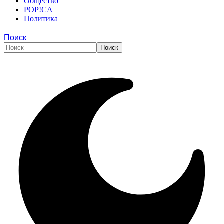
Общество
POP!CA
Политика
Поиск