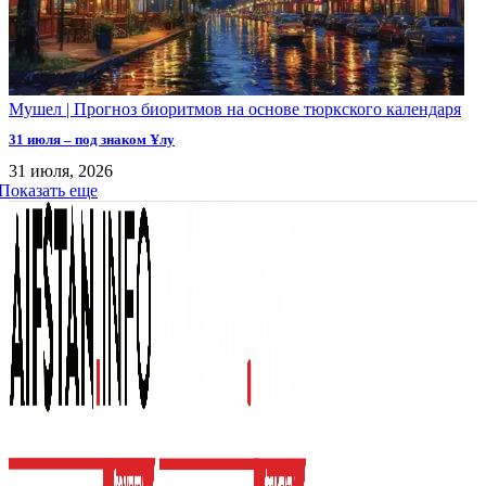
Мушел | Прогноз биоритмов на основе тюркского календаря
31 июля – под знаком Ұлу
31 июля, 2026
Показать еще