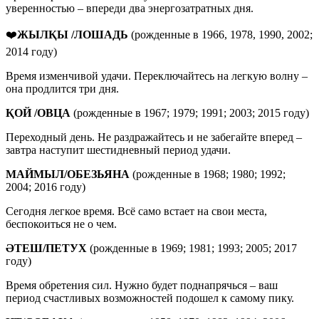
уверенностью – впереди два энергозатратных дня.
❤️
ЖЫЛҚЫ /ЛОШАДЬ
(рожденные в 1966, 1978, 1990, 2002;
2014 году)
Время изменчивой удачи. Переключайтесь на легкую волну –
она продлится три дня.
ҚОЙ
/
ОВЦА
(рожденные в 1967; 1979; 1991; 2003; 2015 году)
Переходный день. Не раздражайтесь и не забегайте вперед –
завтра наступит шестидневный период удачи.
МАЙМЫЛ
/
ОБЕЗЬЯНА
(рожденные в 1968; 1980; 1992;
2004; 2016 году)
Сегодня легкое время. Всё само встает на свои места,
беспокоиться не о чем.
ӘТЕШ
/
ПЕТУХ
(рожденные в 1969; 1981; 1993; 2005; 2017
году)
Время обретения сил. Нужно будет поднапрячься – ваш
период счастливых возможностей подошел к самому пику.