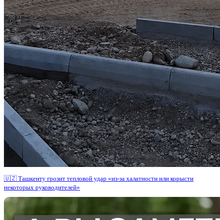
🇺🇿 Ташкенту грозит тепловой удар «из-за халатности или корысти
некоторых руководителей»