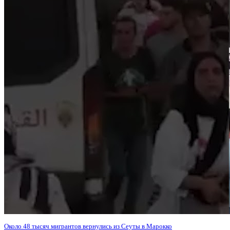
Около 48 тысяч мигрантов вернулись из Сеуты в Марокко