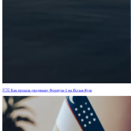
🇰🇬 Как прошла «водяная» Формула-1 на Иссык-Куле