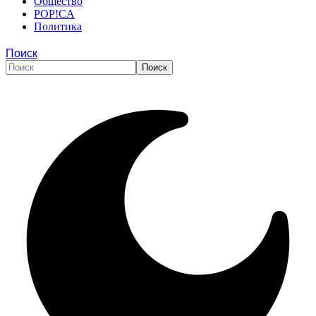
Общество
POP!CA
Политика
Поиск