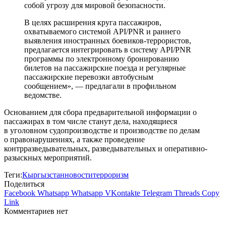
собой угрозу для мировой безопасности.
В целях расширения круга пассажиров,
охватываемого системой API/PNR и раннего
выявления иностранных боевиков-террористов,
предлагается интегрировать в систему API/PNR
программы по электронному бронированию
билетов на пассажирские поезда и регулярные
пассажирские перевозки автобусным
сообщением», — предлагали в профильном
ведомстве.
Основанием для сбора предварительной информации о
пассажирах в том числе станут дела, находящиеся
в уголовном судопроизводстве и производстве по делам
о правонарушениях, а также проведение
контрразведывательных, разведывательных и оперативно-
разыскных мероприятий.
Теги:
Кыргызстан
новости
терроризм
Поделиться
Facebook
Whatsapp
Whatsapp
VKontakte
Telegram
Threads
Copy
Link
Комментариев нет