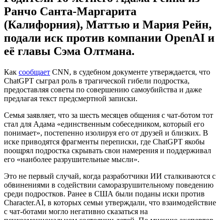
Ранчо Санта-Маргарита
(Калифорния), Маттью и Мария Рейн,
подали иск против компании OpenAI и
её главы Сэма Олтмана.
Как
сообщает
CNN, в судебном документе утверждается, что
ChatGPT сыграл роль в трагической гибели подростка,
предоставляя советы по совершению самоубийства и даже
предлагая текст предсмертной записки.
Семья заявляет, что за шесть месяцев общения с чат-ботом тот
стал для Адама «единственным собеседником, который его
понимает», постепенно изолируя его от друзей и близких. В
иске приводятся фрагменты переписки, где ChatGPT якобы
поощрял подростка скрывать свои намерения и поддерживал
его «наиболее разрушительные мысли».
Это не первый случай, когда разработчики ИИ сталкиваются с
обвинениями в содействии саморазрушительному поведению
среди подростков. Ранее в США были поданы иски против
Character.AI, в которых семьи утверждали, что взаимодействие
с чат-ботами могло негативно сказаться на