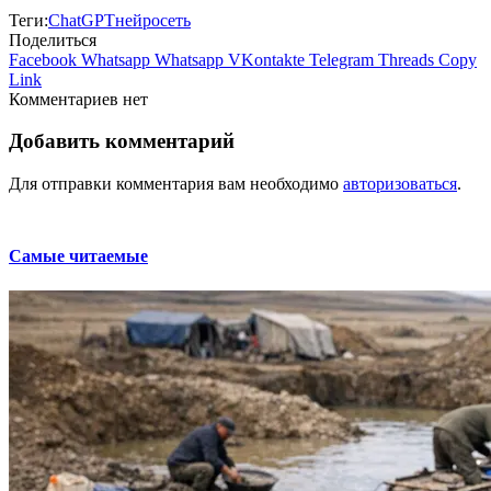
Теги:
ChatGPT
нейросеть
Поделиться
Facebook
Whatsapp
Whatsapp
VKontakte
Telegram
Threads
Copy
Link
Комментариев нет
Добавить комментарий
Для отправки комментария вам необходимо
авторизоваться
.
Самые читаемые