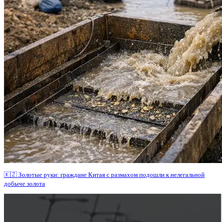
🇰🇿 Золотые руки: граждане Китая с размахом подошли к нелегальной
добыче золота