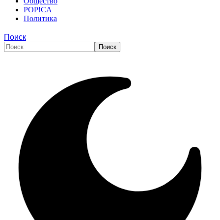
Общество
POP!CA
Политика
Поиск