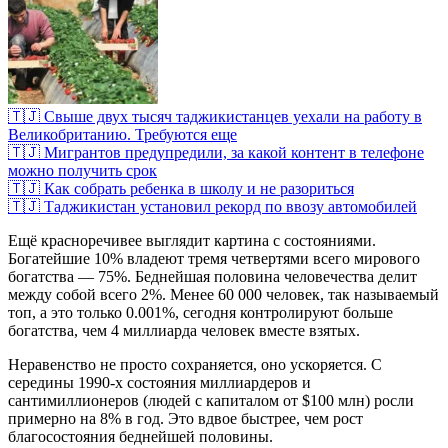
🇹🇯 Свыше двух тысяч таджикистанцев уехали на работу в
Великобританию. Требуются еще
🇹🇯 Мигрантов предупредили, за какой контент в телефоне
можно получить срок
🇹🇯 Как собрать ребенка в школу и не разориться
🇹🇯 Таджикистан установил рекорд по ввозу автомобилей
Ещё красноречивее выглядит картина с состояниями.
Богатейшие 10% владеют тремя четвертями всего мирового
богатства — 75%. Беднейшая половина человечества делит
между собой всего 2%. Менее 60 000 человек, так называемый
топ, а это только 0.001%, сегодня контролируют больше
богатства, чем 4 миллиарда человек вместе взятых.
Неравенство не просто сохраняется, оно ускоряется. С
середины 1990-х состояния миллиардеров и
сантимиллионеров (людей с капиталом от $100 млн) росли
примерно на 8% в год. Это вдвое быстрее, чем рост
благосостояния беднейшей половины.