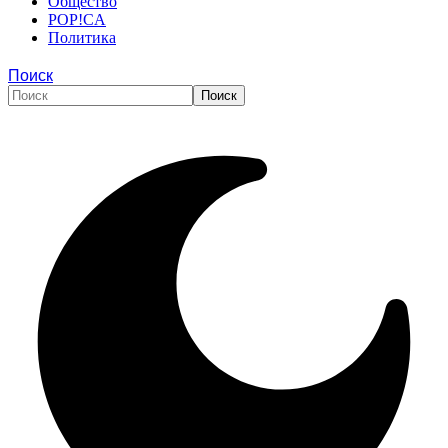
Общество
POP!CA
Политика
Поиск