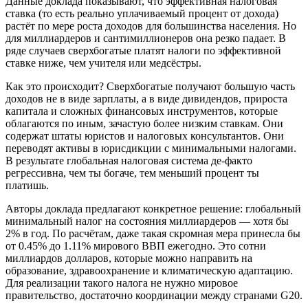
Данные доклада показывают, что эффективная налоговая
ставка (то есть реально уплачиваемый процент от дохода)
растёт по мере роста доходов для большинства населения. Но
для миллиардеров и сантимиллионеров она резко падает. В
ряде случаев сверхбогатые платят налоги по эффективной
ставке ниже, чем учителя или медсёстры.
Как это происходит? Сверхбогатые получают большую часть
доходов не в виде зарплаты, а в виде дивидендов, прироста
капитала и сложных финансовых инструментов, которые
облагаются по иным, зачастую более низким ставкам. Они
содержат штаты юристов и налоговых консультантов. Они
переводят активы в юрисдикции с минимальными налогами.
В результате глобальная налоговая система де-факто
регрессивна, чем ты богаче, тем меньший процент ты
платишь.
Авторы доклада предлагают конкретное решение: глобальный
минимальный налог на состояния миллиардеров — хотя бы
2% в год. По расчётам, даже такая скромная мера принесла бы
от 0.45% до 1.11% мирового ВВП ежегодно. Это сотни
миллиардов долларов, которые можно направить на
образование, здравоохранение и климатическую адаптацию.
Для реализации такого налога не нужно мировое
правительство, достаточно координации между странами G20.