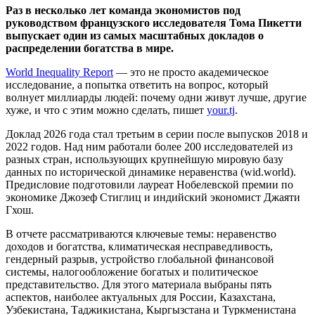
Раз в несколько лет команда экономистов под
руководством французского исследователя Тома Пикетти
выпускает один из самых масштабных докладов о
распределении богатства в мире.
World Inequality Report
— это не просто академическое
исследование, а попытка ответить на вопрос, который
волнует миллиарды людей: почему одни живут лучше, другие
хуже, и что с этим можно сделать, пишет
your.tj
.
Доклад 2026 года стал третьим в серии после выпусков 2018 и
2022 годов. Над ним работали более 200 исследователей из
разных стран, использующих крупнейшую мировую базу
данных по исторической динамике неравенства (wid.world).
Предисловие подготовили лауреат Нобелевской премии по
экономике Джозеф Стиглиц и индийский экономист Джаяти
Гхош.
В отчете рассматриваются ключевые темы: неравенство
доходов и богатства, климатическая несправедливость,
гендерный разрыв, устройство глобальной финансовой
системы, налогообложение богатых и политическое
представительство. Для этого материала выбраны пять
аспектов, наиболее актуальных для России, Казахстана,
Узбекистана, Таджикистана, Кыргызстана и Туркменистана