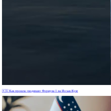
🇰🇬 Как прошла «водяная» Формула-1 на Иссык-Куле