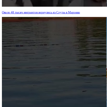
Около 48 тысяч мигрантов вернулись из Сеуты в Марокко