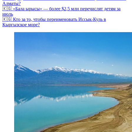
Алматы?
🇰🇬 «Бала ырысы» — более $2,5 млн перечислят детям за
июль
🇰🇬 Кто за то, чтобы переименовать Иссык-Куль в
Кыргызское море?