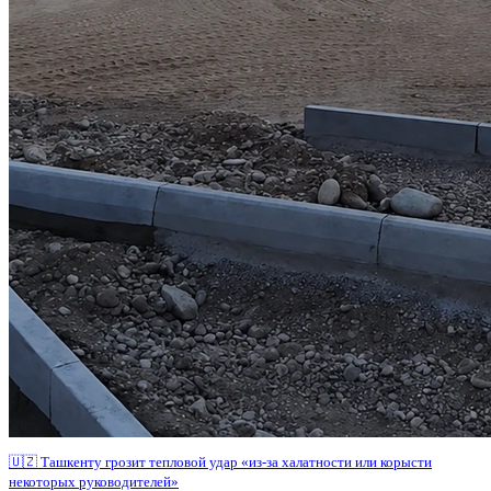
🇺🇿 Ташкенту грозит тепловой удар «из-за халатности или корысти
некоторых руководителей»