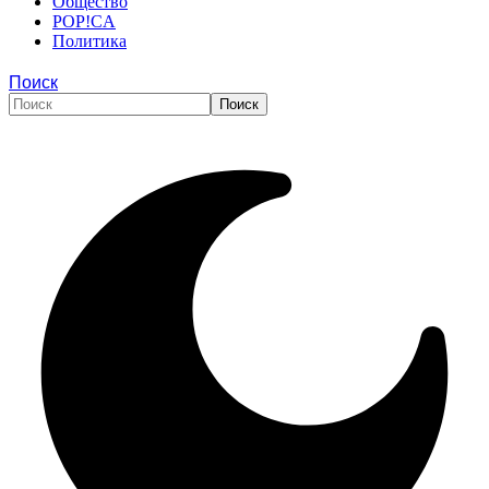
Общество
POP!CA
Политика
Поиск