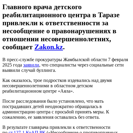
Главного врача детского
реабилитационного центра в Таразе
привлекли к ответственности за
несообщение о правонарушениях в
отношении несовершеннолетних,
сообщает
Zakon.kz
.
В пресс-службе прокуратуры Жамбылской области 7 февраля
2025 года
заявили
, что специалисты через социальные сети
выявили случай буллинга.
Как оказалось, трое подростков издевались над двумя
несовершеннолетними в областном детском
реабилитационном центре «Аяла».
После расследования было установлено, что мать
пострадавших детей неоднократно обращалась в
администрацию центра с просьбой принять меры. К
сожалению, ее заявления оставались без ответа.
В результате главврача привлекли к ответственности
по
ст.127-1 КоАП РК
(«Несообщение о противоправных