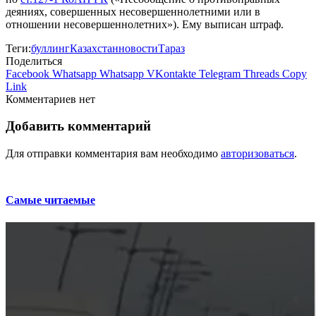
деяниях, совершенных несовершеннолетними или в
отношении несовершеннолетних»). Ему выписан штраф.
Теги:
буллинг
Казахстан
новости
Тараз
Поделиться
Facebook
Whatsapp
Whatsapp
VKontakte
Telegram
Threads
Copy
Link
Комментариев нет
Добавить комментарий
Для отправки комментария вам необходимо
авторизоваться
.
Самые читаемые