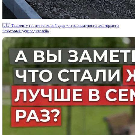
🇺🇿 Ташкенту грозит тепловой удар «из-за халатности или корысти
некоторых руководителей»