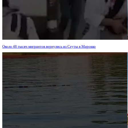
Около 48 тысяч мигрантов вернулись из Сеуты в Марокко