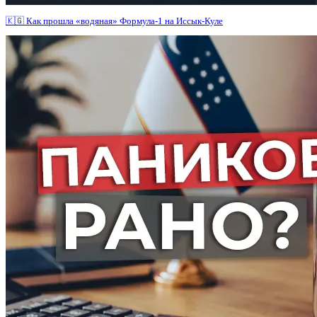
🇰🇬 Как прошла «водяная» Формула-1 на Иссык-Куле