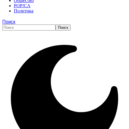
Общество
POP!CA
Политика
Поиск