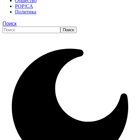
Общество
POP!CA
Политика
Поиск