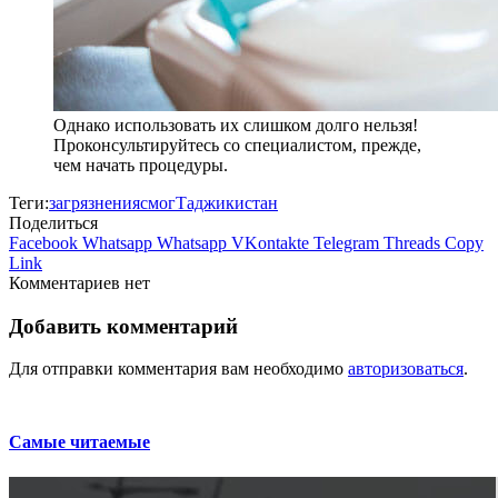
Однако использовать их слишком долго нельзя!
Проконсультируйтесь со специалистом, прежде,
чем начать процедуры.
Теги:
загрязнения
смог
Таджикистан
Поделиться
Facebook
Whatsapp
Whatsapp
VKontakte
Telegram
Threads
Copy
Link
Комментариев нет
Добавить комментарий
Для отправки комментария вам необходимо
авторизоваться
.
Самые читаемые