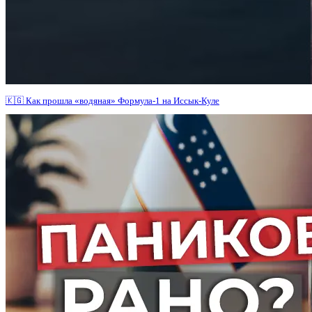
🇰🇬 Как прошла «водяная» Формула-1 на Иссык-Куле