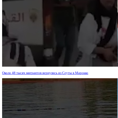
Около 48 тысяч мигрантов вернулись из Сеуты в Марокко