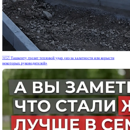
🇺🇿 Ташкенту грозит тепловой удар «из-за халатности или корысти
некоторых руководителей»