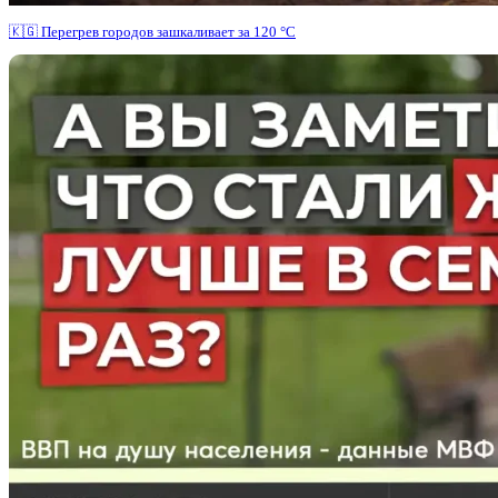
🇰🇬 Перегрев городов зашкаливает за 120 °C