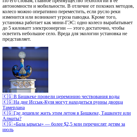
По его словам, главное преимущество технологии в ее
автономности и мобильности. В отличие от похожих методов,
колесо можно оперативно переместить, если русло реки
изменится или возникнет угроза паводка. Кроме того,
установка работает как мини-ГЭС: одно колесо вырабатывает
до 5 киловатт электроэнергии — этого достаточно, чтобы
осветить небольшое село. Вреда для экологии установка не
представляет.
🇰🇬 В Бишкеке провели церемонию чествования воды
🇰🇬 На дне Иссык-Куля могут находиться руины дворца
Тамерлана
🇰🇬 Где дешевле жить этим летом в Бишкеке, Ташкенте или
Алматы?
🇰🇬 «Бала ырысы» — более $2,5 млн перечислят детям за
июль