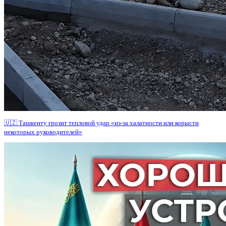
🇺🇿 Ташкенту грозит тепловой удар «из-за халатности или корысти
некоторых руководителей»