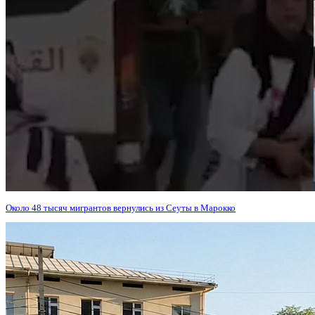
Около 48 тысяч мигрантов вернулись из Сеуты в Марокко