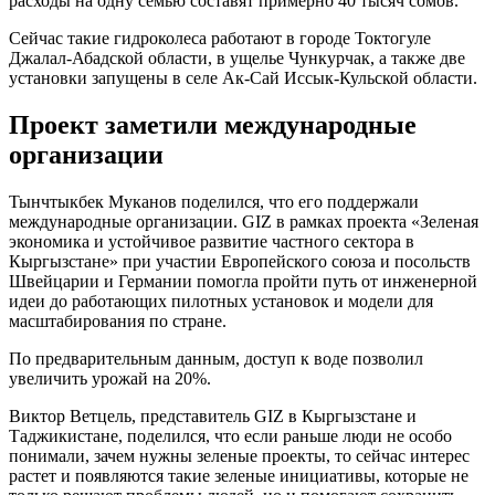
расходы на одну семью составят примерно 40 тысяч сомов.
Сейчас такие гидроколеса работают в городе Токтогуле
Джалал-Абадской области, в ущелье Чункурчак, а также две
установки запущены в селе Ак-Сай Иссык-Кульской области.
Проект заметили международные
организации
Тынчтыкбек Муканов поделился, что его поддержали
международные организации. GIZ в рамках проекта «Зеленая
экономика и устойчивое развитие частного сектора в
Кыргызстане» при участии Европейского союза и посольств
Швейцарии и Германии помогла пройти путь от инженерной
идеи до работающих пилотных установок и модели для
масштабирования по стране.
По предварительным данным, доступ к воде позволил
увеличить урожай на 20%.
Виктор Ветцель, представитель GIZ в Кыргызстане и
Таджикистане, поделился, что если раньше люди не особо
понимали, зачем нужны зеленые проекты, то сейчас интерес
растет и появляются такие зеленые инициативы, которые не