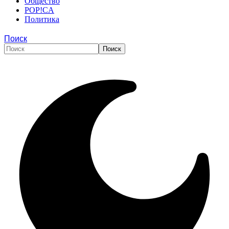
Общество
POP!CA
Политика
Поиск