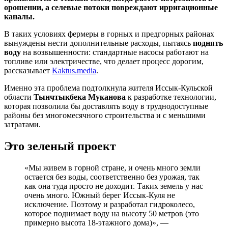
орошении, а селевые потоки повреждают ирригационные
каналы.
В таких условиях фермеры в горных и предгорных районах
вынуждены нести дополнительные расходы, пытаясь
поднять
воду
на возвышенности: стандартные насосы работают на
топливе или электричестве, что делает процесс дорогим,
рассказывает
Kaktus.media
.
Именно эта проблема подтолкнула жителя Иссык‑Кульской
области
Тынчтыкбека Муканова
к разработке технологии,
которая позволила бы доставлять воду в труднодоступные
районы без многомесячного строительства и с меньшими
затратами.
Это зеленый проект
«Мы живем в горной стране, и очень много земли
остается без воды, соответственно без урожая, так
как она туда просто не доходит. Таких земель у нас
очень много. Южный берег Иссык-Куля не
исключение. Поэтому и разработал гидроколесо,
которое поднимает воду на высоту 50 метров (это
примерно высота 18-этажного дома)», —