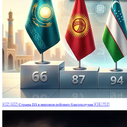
🇰🇿 🇺🇿 Страны ЦА в мировом рейтинге благополучия 🇰🇬 🇹🇯