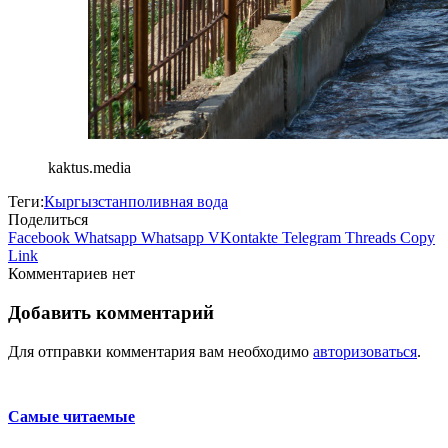
kaktus.media
Теги:
Кыргызстан
поливная вода
Поделиться
Facebook
Whatsapp
Whatsapp
VKontakte
Telegram
Threads
Copy
Link
Комментариев нет
Добавить комментарий
Для отправки комментария вам необходимо
авторизоваться
.
Самые читаемые