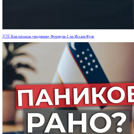
🇰🇬 Как прошла «водяная» Формула-1 на Иссык-Куле