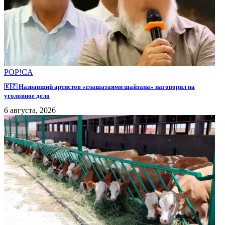
POP!CA
🇰🇿 Назвавший артистов «глашатаями шайтана» наговорил на
уголовное дело
6 августа, 2026