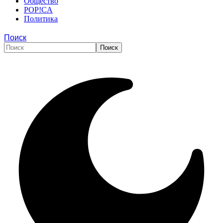
Общество
POP!CA
Политика
Поиск