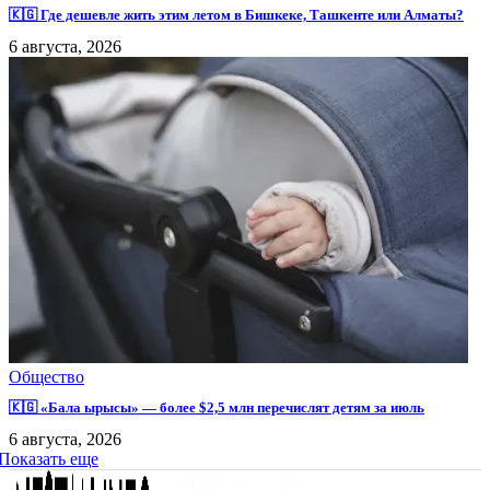
🇰🇬 Где дешевле жить этим летом в Бишкеке, Ташкенте или Алматы?
6 августа, 2026
Общество
🇰🇬 «Бала ырысы» — более $2,5 млн перечислят детям за июль
6 августа, 2026
Показать еще