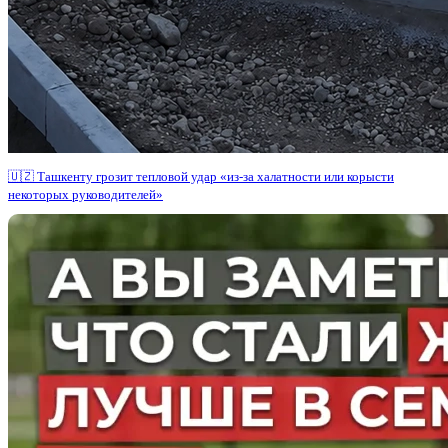
🇺🇿 Ташкенту грозит тепловой удар «из-за халатности или корысти
некоторых руководителей»