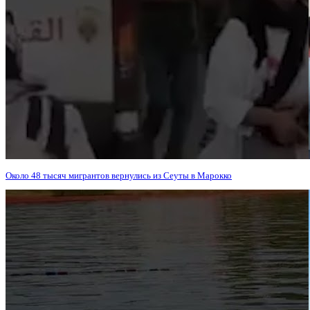
Около 48 тысяч мигрантов вернулись из Сеуты в Марокко