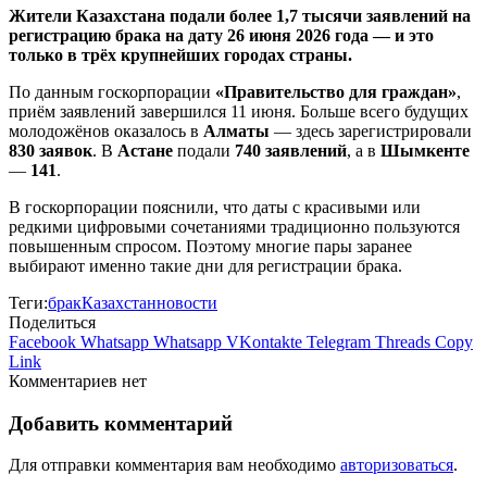
Жители Казахстана подали более 1,7 тысячи заявлений на
регистрацию брака на дату 26 июня 2026 года — и это
только в трёх крупнейших городах страны.
По данным госкорпорации
«Правительство для граждан»
,
приём заявлений завершился 11 июня. Больше всего будущих
молодожёнов оказалось в
Алматы
— здесь зарегистрировали
830 заявок
. В
Астане
подали
740 заявлений
, а в
Шымкенте
—
141
.
В госкорпорации пояснили, что даты с красивыми или
редкими цифровыми сочетаниями традиционно пользуются
повышенным спросом. Поэтому многие пары заранее
выбирают именно такие дни для регистрации брака.
Теги:
брак
Казахстан
новости
Поделиться
Facebook
Whatsapp
Whatsapp
VKontakte
Telegram
Threads
Copy
Link
Комментариев нет
Добавить комментарий
Для отправки комментария вам необходимо
авторизоваться
.