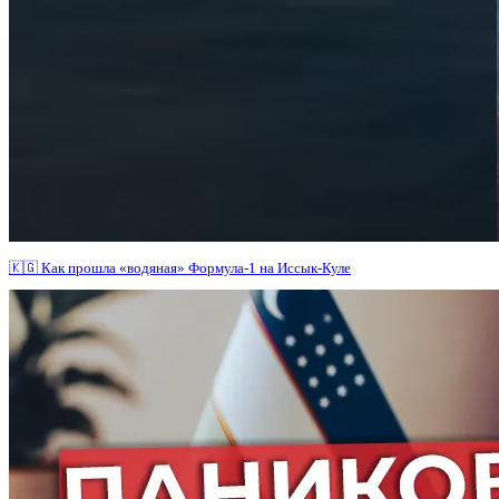
🇰🇬 Как прошла «водяная» Формула-1 на Иссык-Куле