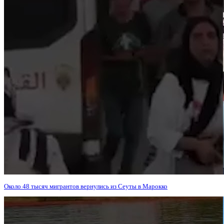
Около 48 тысяч мигрантов вернулись из Сеуты в Марокко