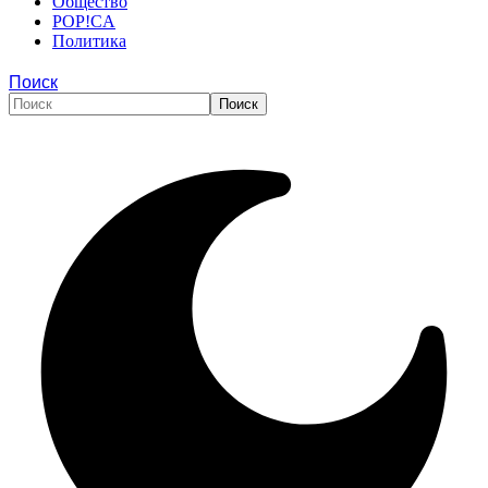
Общество
POP!CA
Политика
Поиск