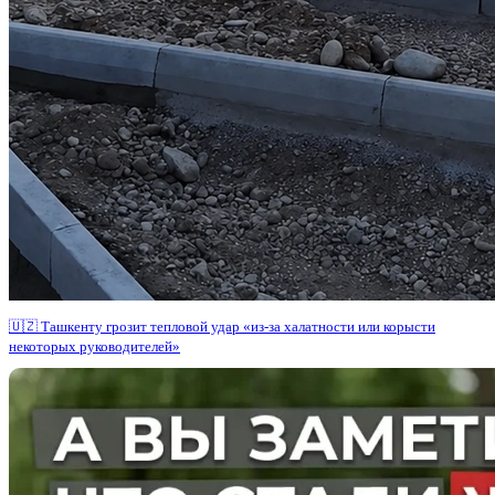
🇺🇿 Ташкенту грозит тепловой удар «из-за халатности или корысти
некоторых руководителей»