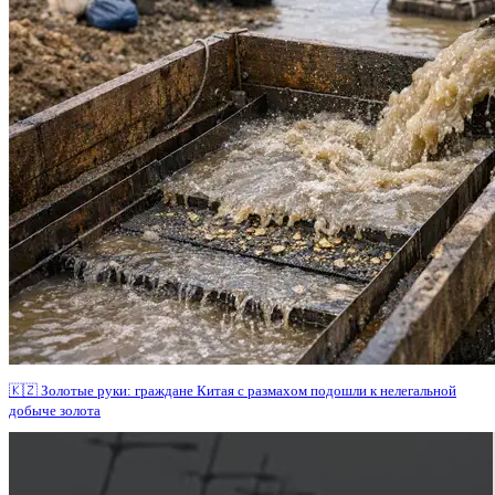
🇰🇿 Золотые руки: граждане Китая с размахом подошли к нелегальной
добыче золота