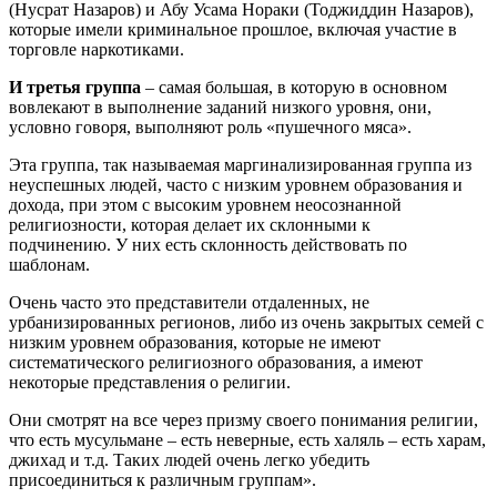
(Нусрат Назаров) и Абу Усама Нораки (Тоджиддин Назаров),
которые имели криминальное прошлое, включая участие в
торговле наркотиками.
И третья группа
– самая большая, в которую в основном
вовлекают в выполнение заданий низкого уровня, они,
условно говоря, выполняют роль «пушечного мяса».
Эта группа, так называемая маргинализированная группа из
неуспешных людей, часто с низким уровнем образования и
дохода, при этом с высоким уровнем неосознанной
религиозности, которая делает их склонными к
подчинению. У них есть склонность действовать по
шаблонам.
Очень часто это представители отдаленных, не
урбанизированных регионов, либо из очень закрытых семей с
низким уровнем образования, которые не имеют
систематического религиозного образования, а имеют
некоторые представления о религии.
Они смотрят на все через призму своего понимания религии,
что есть мусульмане – есть неверные, есть халяль – есть харам,
джихад и т.д. Таких людей очень легко убедить
присоединиться к различным группам».