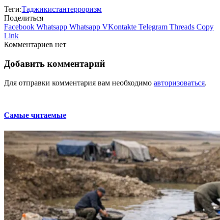
Теги:
Таджикистан
терроризм
Поделиться
Facebook
Whatsapp
Whatsapp
VKontakte
Telegram
Threads
Copy
Link
Комментариев нет
Добавить комментарий
Для отправки комментария вам необходимо
авторизоваться
.
Самые читаемые