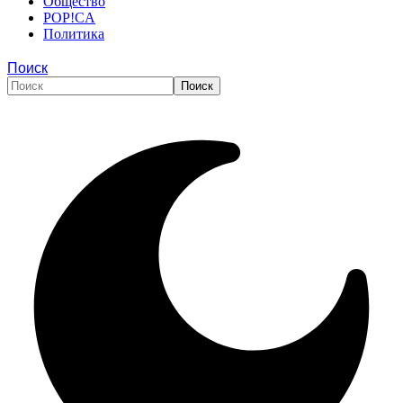
Общество
POP!CA
Политика
Поиск