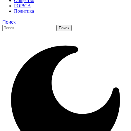
Общество
POP!CA
Политика
Поиск