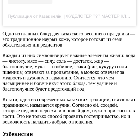
Публикация от Қазақ келіні | ФУДБЛОГЕР ??‍? МАСТЕР КЛАСС (@bota_sabitkyzy)
Одно из главных блюд для казахского весеннего праздника —
это традиционное наурыз-коже, которое готовят из семи
обязательных ингредиентов.
Каждый из них символизирует важные элементы жизни: вода
— чистоту, мясо — силу, соль — достаток, жир —
благополучие, мука — изобилие, злаки (рис, кукуруза или
пшеница) отвечают за процветание, а молоко отвечает за
мудрость и духовную гармонию. Считается, что чем
насыщеннее и богаче вкус этого блюда, тем удачнее и
благополучнее будет предстоящий год.
Кстати, одна из современных казахских традиций, связанная с
праздником, называется ерулик. Согласно ей, соседей,
которые недавно переехали в новый дом, нужно пригласить в
гости. Это не только способ проявить гостеприимство, но и
возможность наладить добрые отношения.
Узбекистан