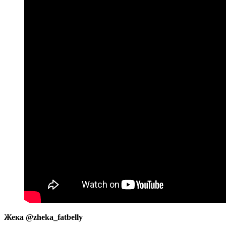
Жека @zheka_fatbelly