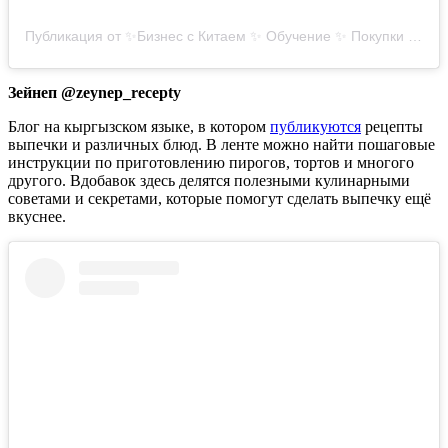
Публикация от ✨Бизнес с Китаем ✨ Обучение ✨ Покупки ✨ Распаковка (@eliza_maken)
Зейнеп @zeynep_recepty
Блог на кыргызском языке, в котором
публикуются
рецепты
выпечки и различных блюд. В ленте можно найти пошаговые
инструкции по приготовлению пирогов, тортов и многого
другого. Вдобавок здесь делятся полезными кулинарными
советами и секретами, которые помогут сделать выпечку ещё
вкуснее.