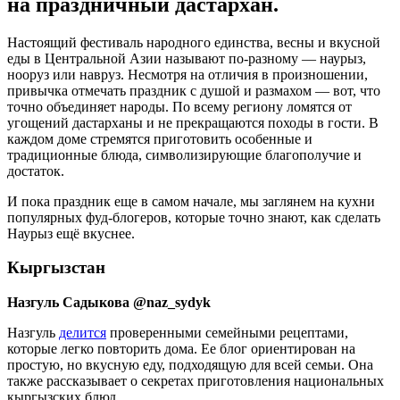
на праздничный дастархан.
Настоящий фестиваль народного единства, весны и вкусной
еды в Центральной Азии называют по-разному — наурыз,
нооруз или навруз. Несмотря на отличия в произношении,
привычка отмечать праздник с душой и размахом — вот, что
точно объединяет народы. По всему региону ломятся от
угощений дастарханы и не прекращаются походы в гости. В
каждом доме стремятся приготовить особенные и
традиционные блюда, символизирующие благополучие и
достаток.
И пока праздник еще в самом начале, мы заглянем на кухни
популярных фуд-блогеров, которые точно знают, как сделать
Наурыз ещё вкуснее.
Кыргызстан
Назгуль Садыкова @naz_sydyk
Назгуль
делится
проверенными семейными рецептами,
которые легко повторить дома. Ее блог ориентирован на
простую, но вкусную еду, подходящую для всей семьи. Она
также рассказывает о секретах приготовления национальных
кыргызских блюд.