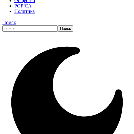
Общество
POP!CA
Политика
Поиск