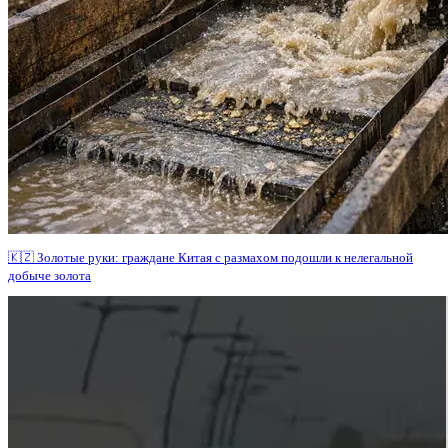
🇰🇿 Золотые руки: граждане Китая с размахом подошли к нелегальной
добыче золота