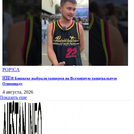
POP!CA
🇰🇬 В Бишкеке выбрали танцоров на Всемирную танцевальную
Олимпиаду
4 августа, 2026
Показать еще