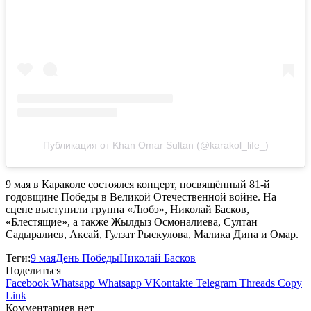
Публикация от Khan Omar Sultan (@karakol_life_)
9 мая в Караколе состоялся концерт, посвящённый 81‑й
годовщине Победы в Великой Отечественной войне. На
сцене выступили группа «Любэ», Николай Басков,
«Блестящие», а также Жылдыз Осмоналиева, Султан
Садыралиев, Аксай, Гулзат Рыскулова, Малика Дина и Омар.
Теги:
9 мая
День Победы
Николай Басков
Поделиться
Facebook
Whatsapp
Whatsapp
VKontakte
Telegram
Threads
Copy
Link
Комментариев нет