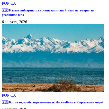
POP!CA
🇰🇿 Назвавший артистов «глашатаями шайтана» наговорил на
уголовное дело
6 августа, 2026
POP!CA
🇰🇬 Кто за то, чтобы переименовать Иссык-Куль в Кыргызское море?