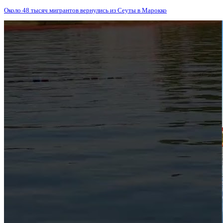
Около 48 тысяч мигрантов вернулись из Сеуты в Марокко