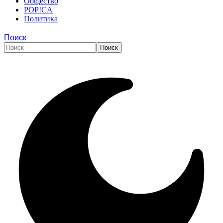
Общество
POP!CA
Политика
Поиск