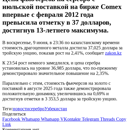
июльской поставкой на бирже Comex
впервые с февраля 2012 года
превысила отметку в 37 долларов,
достигнув 13-летнего максимума.
В воскресенье, 9 июня, в 23:36 по казахстанскому времени
стоимость драгоценного металла достигла 37,025 доллара за
тройскую унцию, показав рост на 2,41%, сообщает
zakon.kz
К 23:54 рост немного замедлился, и цена серебра
установилась на уровне 36,985 доллара, что по-прежнему
демонстрировало значительное повышение на 2,35%.
Параллельно с этим, стоимость фьючерсов на золото с
поставкой в августе 2025 года также демонстрировала
положительную динамику, увеличившись на 0,69% и
достигнув отметки в 3 353,5 доллара за тройскую унцию.
Теги:
новости
серебро
Узбекистан
Поделиться
Facebook
Whatsapp
Whatsapp
VKontakte
Telegram
Threads
Copy
Link
Комментариев нет