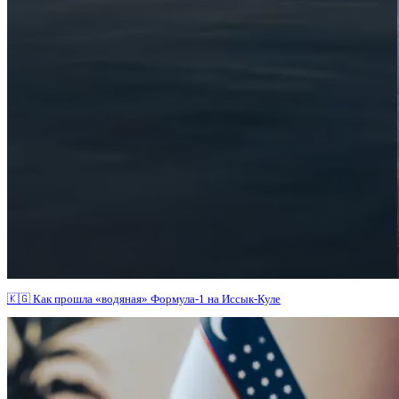
🇰🇬 Как прошла «водяная» Формула-1 на Иссык-Куле