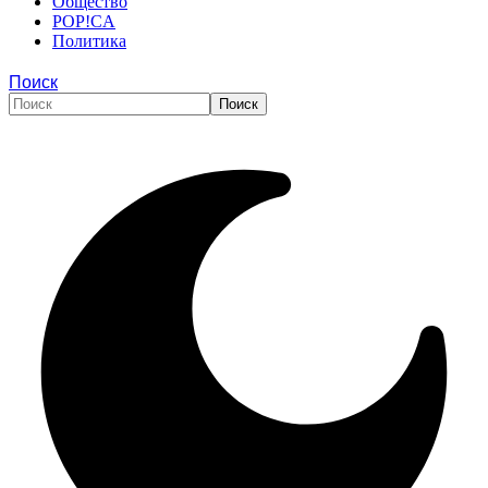
Общество
POP!CA
Политика
Поиск