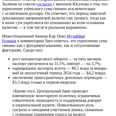
Холбоев не совсем
согласен
с мнением Юсупова о том, что
укрепление узбекского сума связано исключительно
с ослаблением доллара. Он отмечает, что период заметной
девальвации американской валюты уже прошел, тогда как
в июне сум укреплялся по отношению ко всем основным
валютам — в том числе в реальном выражении.
Инвестиционный банкир Kap Depo
Музаффар
Розиков
в комментарии Spot отметил, что укрепление сума
связано как с фундаментальными, так и ситуативными
факторами. Среди них:
рост внешнеторгового оборота — за пять месяцев
экспорт увеличился на 31,1%, импорт — на 3,7%;
наращивание экспорта золота — $6,5 млрд за январь-
май (в аналогичный период 2024 года — $4,2 млрд);
увеличение трансграничных денежных переводов —
$3,3 млрд только в первом квартале.
«Кроме того, Центральный банк проводит
взвешенную монетарную политику, ограничивая
избыточную ликвидность и поддерживая доверие
к национальной валюте. Немаловажную роль
сыграли и ожидания участников рынка, связанные
с сезонным снижением спроса на валюту