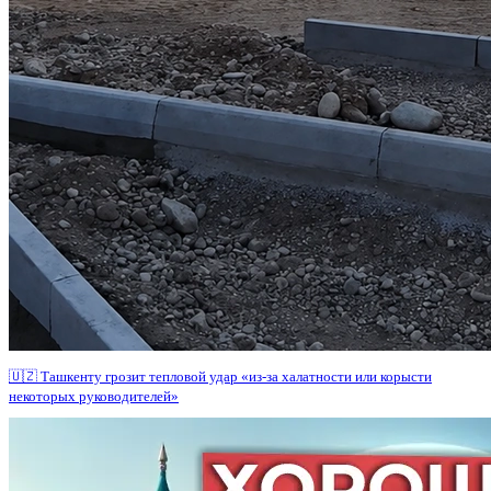
🇺🇿 Ташкенту грозит тепловой удар «из-за халатности или корысти
некоторых руководителей»