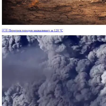
🇰🇬 Перегрев городов зашкаливает за 120 °C