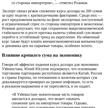
со стороны импортеров», — отметил Розиков.
Эксперт связал резкое снижение курса доллара на 260 сумов
за одну неделю с краткосрочными факторами. Среди них —
рост предложения валюты на фоне экспортных поступлений
и ограниченный спрос со стороны импортеров в межсезонье.
Розиков допускает, что при сохранении макроэкономической
стабильности и росте притока валюты узбекский сум может
перейти в устойчивый тренд на укрепление. На обменный
курс также будут влиять внешнеэкономическая конъюнктура
и динамика цен на сырьевые товары, особенно золото.
Влияние крепкого сума на экономику
Говоря об эффектах падения курса доллара для экономики
Узбекистана, Юлий Юсупов подчеркнул, что основными
торговыми партнерами республики являются Китай, Россия
и страны Европы, по отношению к валютам которых сум
девальвируется примерно на уровне инфляции, то есть
в реальном выражении и не укрепляется, и не падает.
«В Узбекистане значительная часть товаров
завозится в долларах, что может означать
снижение цен на импортные товары. Однако,
учитывая, что основными поставщиками импорта