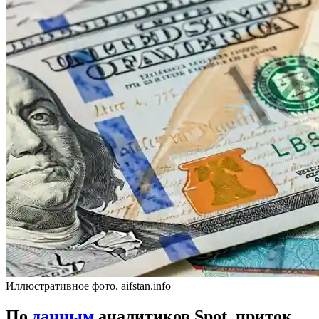
Иллюстративное фото. aifstan.info
По
данным
аналитиков Spot, приток