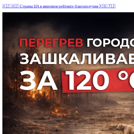
🇰🇿 🇺🇿 Страны ЦА в мировом рейтинге благополучия 🇰🇬 🇹🇯