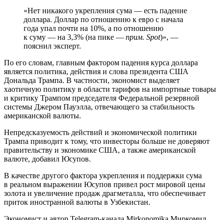
«Нет никакого укрепления сума — есть падение
доллара. Доллар по отношению к евро с начала
года упал почти на 10%, а по отношению
к суму — на 3,3% (на пике —
прим. Spot
)», —
пояснил эксперт.
По его словам, главным фактором падения курса доллара
является политика, действия и слова президента США
Дональда Трампа. В частности, экономист выделяет
хаотичную политику в области тарифов на импортные товары
и критику Трампом председателя Федеральной резервной
системы Джером Пауэлла, отвечающего за стабильность
американской валюты.
Непредсказуемость действий и экономической политики
Трампа приводит к тому, что инвесторы больше не доверяют
правительству и экономике США, а также американской
валюте, добавил Юсупов.
В качестве другого фактора укрепления и поддержки сума
в реальном выражении Юсупов привел рост мировой цены
золота и увеличение продаж драгметалла, что обеспечивает
приток иностранной валюты в Узбекистан.
Экономист и автор Telegram-канала Mirkonomika Миркомил