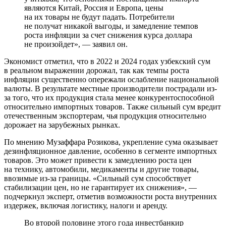
являются Китай, Россия и Европа, цены
на их товары не будут падать. Потребители
не получат никакой выгоды, и замедление темпов
роста инфляции за счет снижения курса доллара
не произойдет», — заявил он.
Экономист отметил, что в 2022 и 2024 годах узбекский сум
в реальном выражении дорожал, так как темпы роста
инфляции существенно опережали ослабление национальной
валюты. В результате местные производители пострадали из-
за того, что их продукция стала менее конкурентоспособной
относительно импортных товаров. Также сильный сум вредит
отечественным экспортерам, чья продукция относительно
дорожает на зарубежных рынках.
По мнению Музаффара Розикова, укрепление сума оказывает
дезинфляционное давление, особенно в сегменте импортных
товаров. Это может привести к замедлению роста цен
на технику, автомобили, медикаменты и другие товары,
ввозимые из-за границы. «Сильный сум способствует
стабилизации цен, но не гарантирует их снижения», —
подчеркнул эксперт, отметив возможности роста внутренних
издержек, включая логистику, налоги и аренду.
Во второй половине этого года инвестбанкир