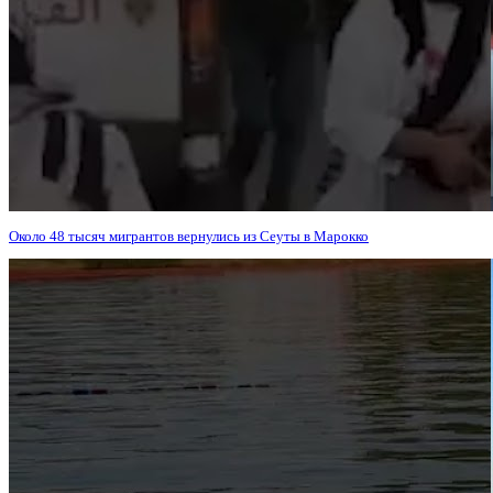
Около 48 тысяч мигрантов вернулись из Сеуты в Марокко