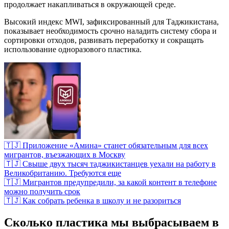
продолжает накапливаться в окружающей среде.
Высокий индекс MWI, зафиксированный для Таджикистана,
показывает необходимость срочно наладить систему сбора и
сортировки отходов, развивать переработку и сокращать
использование одноразового пластика.
🇹🇯 Приложение «Амина» станет обязательным для всех
мигрантов, въезжающих в Москву
🇹🇯 Свыше двух тысяч таджикистанцев уехали на работу в
Великобританию. Требуются еще
🇹🇯 Мигрантов предупредили, за какой контент в телефоне
можно получить срок
🇹🇯 Как собрать ребенка в школу и не разориться
Сколько пластика мы выбрасываем в