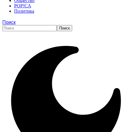
Общество
POP!CA
Политика
Поиск