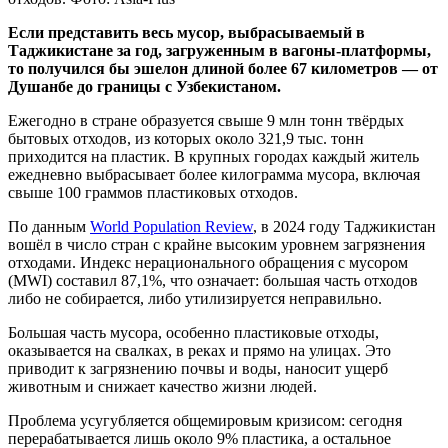
Если представить весь мусор, выбрасываемый в
Таджикистане за год, загруженным в вагоны‑платформы,
то получился бы эшелон длиной более 67 километров — от
Душанбе до границы с Узбекистаном.
Ежегодно в стране образуется свыше 9 млн тонн твёрдых
бытовых отходов, из которых около 321,9 тыс. тонн
приходится на пластик. В крупных городах каждый житель
ежедневно выбрасывает более килограмма мусора, включая
свыше 100 граммов пластиковых отходов.
По данным
World Population Review
, в 2024 году Таджикистан
вошёл в число стран с крайне высоким уровнем загрязнения
отходами. Индекс нерационального обращения с мусором
(MWI) составил 87,1%, что означает: большая часть отходов
либо не собирается, либо утилизируется неправильно.
Большая часть мусора, особенно пластиковые отходы,
оказывается на свалках, в реках и прямо на улицах. Это
приводит к загрязнению почвы и воды, наносит ущерб
животным и снижает качество жизни людей.
Проблема усугубляется общемировым кризисом: сегодня
перерабатывается лишь около 9% пластика, а остальное