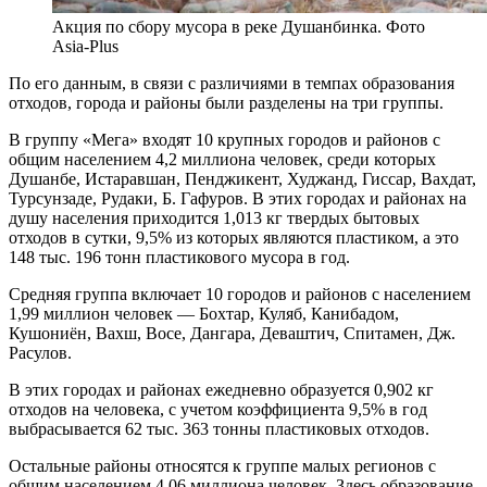
Акция по сбору мусора в реке Душанбинка. Фото
Asia-Plus
По его данным, в связи с различиями в темпах образования
отходов, города и районы были разделены на три группы.
В группу «Мега» входят 10 крупных городов и районов с
общим населением 4,2 миллиона человек, среди которых
Душанбе, Истаравшан, Пенджикент, Худжанд, Гиссар, Вахдат,
Турсунзаде, Рудаки, Б. Гафуров. В этих городах и районах на
душу населения приходится 1,013 кг твердых бытовых
отходов в сутки, 9,5% из которых являются пластиком, а это
148 тыс. 196 тонн пластикового мусора в год.
Средняя группа включает 10 городов и районов с населением
1,99 миллион человек — Бохтар, Куляб, Канибадом,
Кушониён, Вахш, Восе, Дангара, Деваштич, Спитамен, Дж.
Расулов.
В этих городах и районах ежедневно образуется 0,902 кг
отходов на человека, с учетом коэффициента 9,5% в год
выбрасывается 62 тыс. 363 тонны пластиковых отходов.
Остальные районы относятся к группе малых регионов с
общим населением 4,06 миллиона человек. Здесь образование