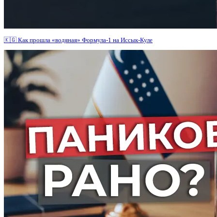
🇰🇬 Как прошла «водяная» Формула-1 на Иссык-Куле