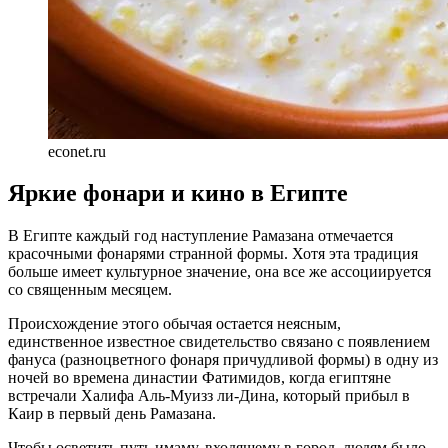
econet.ru
Яркие фонари и кино в Египте
В Египте каждый год наступление Рамазана отмечается
красочными фонарями странной формы. Хотя эта традиция
больше имеет культурное значение, она все же ассоциируется
со священным месяцем.
Происхождение этого обычая остается неясным,
единственное известное свидетельство связано с появлением
фануса (разноцветного фонаря причудливой формы) в одну из
ночей во времена династии Фатимидов, когда египтяне
встречали Халифа Аль-Муизз ли-Дина, который прибыл в
Каир в первый день Рамазана.
Чтобы осветить путь имаму, входящему в город, людям было