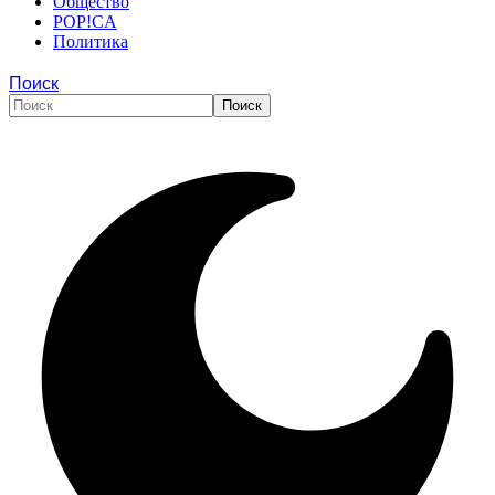
Общество
POP!CA
Политика
Поиск