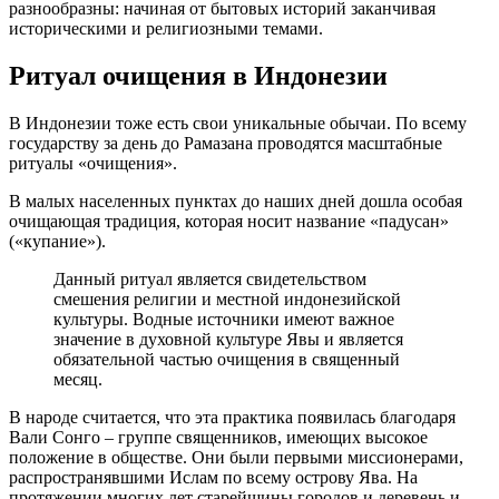
разнообразны: начиная от бытовых историй заканчивая
историческими и религиозными темами.
Ритуал очищения в Индонезии
В Индонезии тоже есть свои уникальные обычаи. По всему
государству за день до Рамазана проводятся масштабные
ритуалы «очищения».
В малых населенных пунктах до наших дней дошла особая
очищающая традиция, которая носит название «падусан»
(«купание»).
Данный ритуал является свидетельством
смешения религии и местной индонезийской
культуры. Водные источники имеют важное
значение в духовной культуре Явы и является
обязательной частью очищения в священный
месяц.
В народе считается, что эта практика появилась благодаря
Вали Сонго – группе священников, имеющих высокое
положение в обществе. Они были первыми миссионерами,
распространявшими Ислам по всему острову Ява. На
протяжении многих лет старейшины городов и деревень и