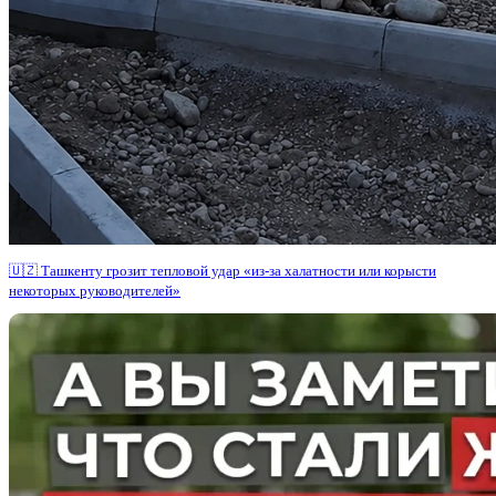
🇺🇿 Ташкенту грозит тепловой удар «из-за халатности или корысти
некоторых руководителей»