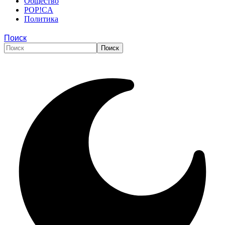
Общество
POP!CA
Политика
Поиск