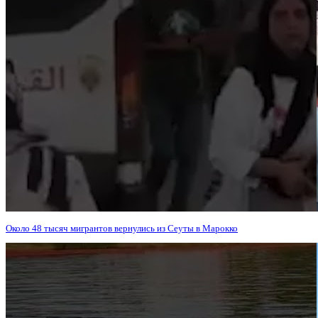
Около 48 тысяч мигрантов вернулись из Сеуты в Марокко