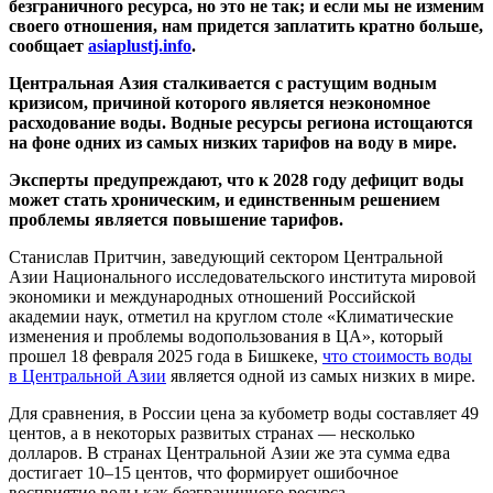
безграничного ресурса, но это не так; и если мы не изменим
своего отношения, нам придется заплатить кратно больше,
сообщает
asiaplustj.info
.
Центральная Азия сталкивается с растущим водным
кризисом, причиной которого является неэкономное
расходование воды. Водные ресурсы региона истощаются
на фоне одних из самых низких тарифов на воду в мире.
Эксперты предупреждают, что к 2028 году дефицит воды
может стать хроническим, и единственным решением
проблемы является повышение тарифов.
Станислав Притчин, заведующий сектором Центральной
Азии Национального исследовательского института мировой
экономики и международных отношений Российской
академии наук, отметил на круглом столе «Климатические
изменения и проблемы водопользования в ЦА», который
прошел 18 февраля 2025 года в Бишкеке,
что стоимость воды
в Центральной Азии
является одной из самых низких в мире.
Для сравнения, в России цена за кубометр воды составляет 49
центов, а в некоторых развитых странах — несколько
долларов. В странах Центральной Азии же эта сумма едва
достигает 10–15 центов, что формирует ошибочное
восприятие воды как безграничного ресурса.