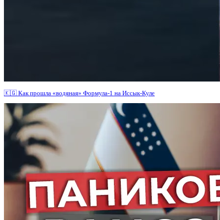
🇰🇬 Как прошла «водяная» Формула-1 на Иссык-Куле