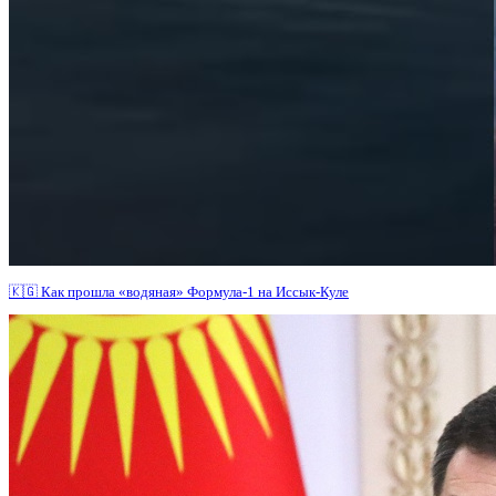
🇰🇬 Как прошла «водяная» Формула-1 на Иссык-Куле