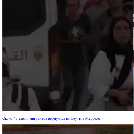
Около 48 тысяч мигрантов вернулись из Сеуты в Марокко