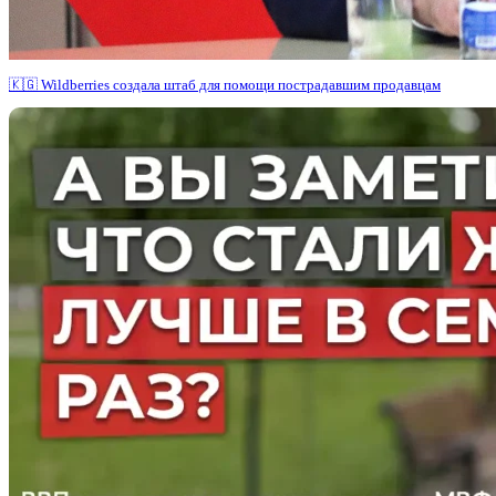
🇰🇬 Wildberries создала штаб для помощи пострадавшим продавцам