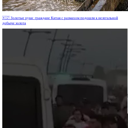
🇰🇿 Золотые руки: граждане Китая с размахом подошли к нелегальной
добыче золота