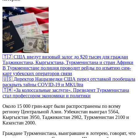
🇹🇯 США введут визовый залог до $20 тысяч для граждан
Таджикистана, Кыргызстана, Туркменистана и стран Африки
В Туркменистане полиция проводит рейды по изъятию сим-
карт узбекских операторов связи
🇺🇸 Директор Нацразведки США перед отставкой пообещала
раскрыть тайны COVID-19 и MKUltra
🇹🇲 «За колоссальные заслуги». Президент Туркменистана
стал профессором экономики и политики
Около 15 000 грин-карт были распространены по всему
региону Центральной Азии. Узбекистан выиграл 5564,
Кыргызстан 3950, Таджикистан 2982, Туркменистан 2100 и
Казахстан 2000.
Граждане Туркменистана, выигравшие в лотерею, говорят, что