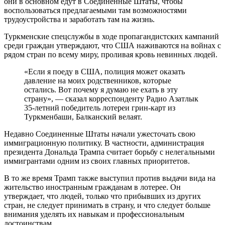
они в основном едут в Соединенные Штаты, чтобы
воспользоваться предлагаемыми там возможностями
трудоустройства и заработать там на жизнь.
Туркменские спецслужбы в ходе пропагандистских кампаний
среди граждан утверждают, что США наживаются на войнах с
рядом стран по всему миру, проливая кровь невинных людей.
«Если я поеду в США, полиция может оказать
давление на моих родственников, которые
остались. Вот почему я думаю не ехать в эту
страну», — сказал корреспонденту Радио Азатлык
35-летний победитель лотереи грин-карт из
Туркменбаши, Балканский велаят.
Недавно Соединенные Штаты начали ужесточать свою
иммиграционную политику. В частности, администрация
президента Дональда Трампа считает борьбу с нелегальными
иммигрантами одним из своих главных приоритетов.
В то же время Трамп также выступил против выдачи вида на
жительство иностранным гражданам в лотерее. Он
утверждает, что людей, только что прибывших из других
стран, не следует принимать в страну, и что следует больше
внимания уделять их навыкам и профессиональным
достоинствам.