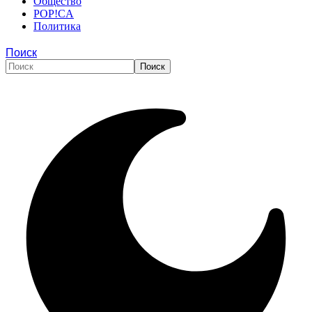
Общество
POP!CA
Политика
Поиск