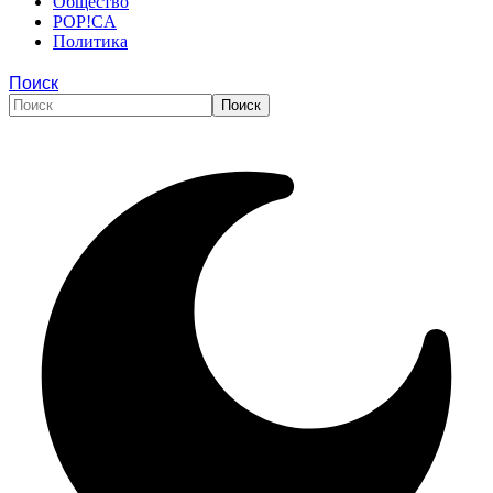
Общество
POP!CA
Политика
Поиск