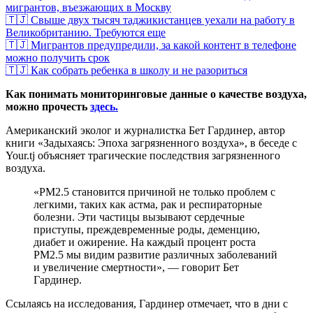
мигрантов, въезжающих в Москву
🇹🇯 Свыше двух тысяч таджикистанцев уехали на работу в
Великобританию. Требуются еще
🇹🇯 Мигрантов предупредили, за какой контент в телефоне
можно получить срок
🇹🇯 Как собрать ребенка в школу и не разориться
Как понимать мониторинговые данные о качестве воздуха,
можно прочесть
здесь.
Американский эколог и журналистка Бет Гардинер, автор
книги «Задыхаясь: Эпоха загрязненного воздуха», в беседе с
Your.tj объясняет трагические последствия загрязненного
воздуха.
«PM2.5 становится причиной не только проблем с
легкими, таких как астма, рак и респираторные
болезни. Эти частицы вызывают сердечные
приступы, преждевременные роды, деменцию,
диабет и ожирение. На каждый процент роста
PM2.5 мы видим развитие различных заболеваний
и увеличение смертности», — говорит Бет
Гардинер.
Ссылаясь на исследования, Гардинер отмечает, что в дни с