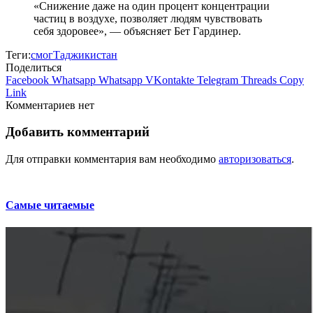
«Снижение даже на один процент концентрации
частиц в воздухе, позволяет людям чувствовать
себя здоровее», — объясняет Бет Гардинер.
Теги:
смог
Таджикистан
Поделиться
Facebook
Whatsapp
Whatsapp
VKontakte
Telegram
Threads
Copy
Link
Комментариев нет
Добавить комментарий
Для отправки комментария вам необходимо
авторизоваться
.
Самые читаемые