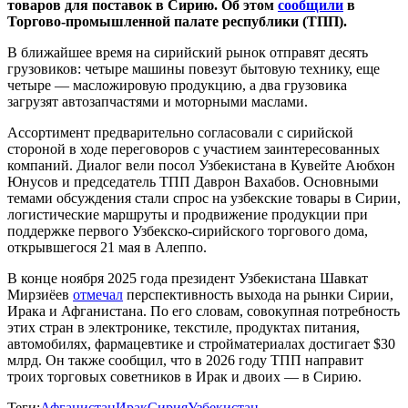
товаров для поставок в Сирию. Об этом
сообщили
в
Торгово‑промышленной палате республики (ТПП).
В ближайшее время на сирийский рынок отправят десять
грузовиков: четыре машины повезут бытовую технику, еще
четыре — масложировую продукцию, а два грузовика
загрузят автозапчастями и моторными маслами.
Ассортимент предварительно согласовали с сирийской
стороной в ходе переговоров с участием заинтересованных
компаний. Диалог вели посол Узбекистана в Кувейте Аюбхон
Юнусов и председатель ТПП Даврон Вахабов. Основными
темами обсуждения стали спрос на узбекские товары в Сирии,
логистические маршруты и продвижение продукции при
поддержке первого Узбекско‑сирийского торгового дома,
открывшегося 21 мая в Алеппо.
В конце ноября 2025 года президент Узбекистана Шавкат
Мирзиёев
отмечал
перспективность выхода на рынки Сирии,
Ирака и Афганистана. По его словам, совокупная потребность
этих стран в электронике, текстиле, продуктах питания,
автомобилях, фармацевтике и стройматериалах достигает $30
млрд. Он также сообщил, что в 2026 году ТПП направит
троих торговых советников в Ирак и двоих — в Сирию.
Теги:
Афганистан
Ирак
Сирия
Узбекистан