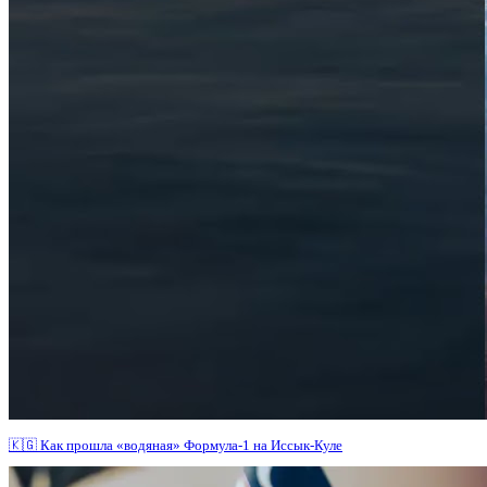
🇰🇬 Как прошла «водяная» Формула-1 на Иссык-Куле