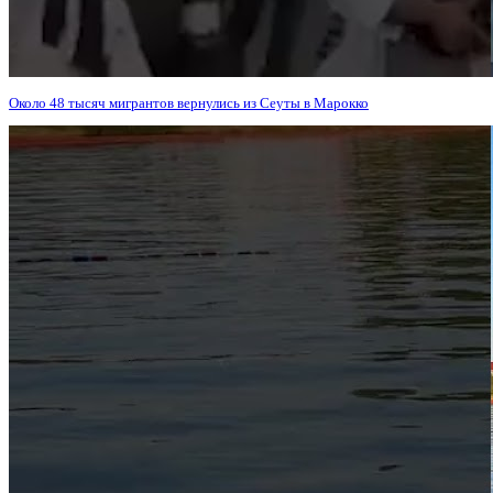
Около 48 тысяч мигрантов вернулись из Сеуты в Марокко