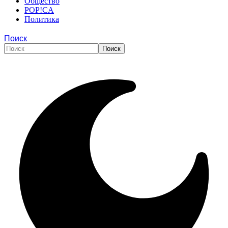
Общество
POP!CA
Политика
Поиск