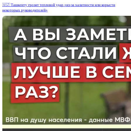
🇺🇿 Ташкенту грозит тепловой удар «из-за халатности или корысти
некоторых руководителей»