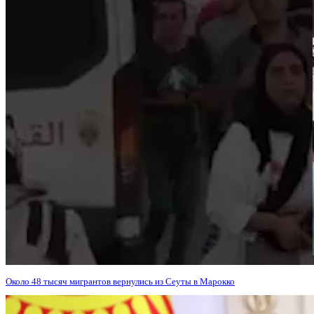
Около 48 тысяч мигрантов вернулись из Сеуты в Марокко