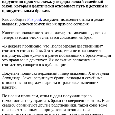
нарушения прав человека, утвердил новый семейный
закон, который фактически открывает путь к детским и
принудительным бракам.
Как сообщает
Firstpost
, документ позволяет отцам и дедам
выдавать девочек замуж без их прямого согласия.
Ключевое положение закона гласит, что молчание девочки
теперь автоматически считается согласием на брак.
«В декрете прописано, что „половозрелая девственница“
считается согласной выйти замуж, если не отказывается
напрямую. Для мужчин и ранее побывавших в браке женщин
это правило не действует. Их молчание согласием не
считается», говорится в публикации.
Документ подписал верховный лидер движения Хайбатулла
Ахундзада. Закон регулирует браки, разводы и семейные
отношения по нормам шариата в трактовке нынешних
властей.
По новым правилам, отцы и деды получили право
самостоятельно устраивать браки несовершеннолетних. Если
свадьбу организуют другие родственники, такой союз тоже
признают законным — при условии «социальной
совместимости» супругов и «соответствующего» калыма.