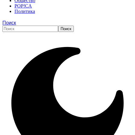
Общество
POP!CA
Политика
Поиск