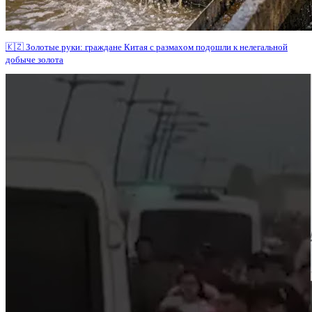
🇰🇿 Золотые руки: граждане Китая с размахом подошли к нелегальной
добыче золота