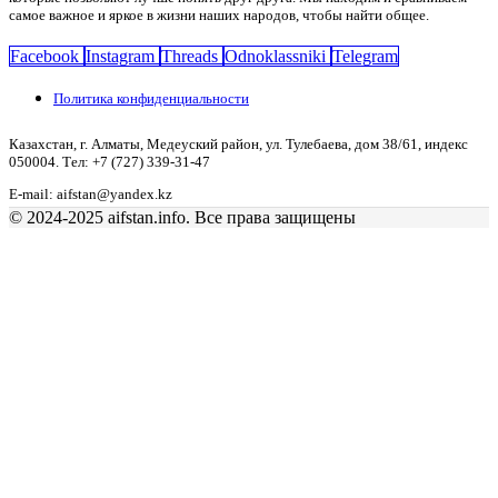
самое важное и яркое в жизни наших народов, чтобы найти общее.
Facebook
Instagram
Threads
Odnoklassniki
Telegram
Политика конфиденциальности
Казахстан, г. Алматы, Медеуский район, ул. Тулебаева, дом 38/61, индекс
050004. Тел: +7 (727) 339-31-47
E-mail: aifstan@yandex.kz
© 2024-2025 aifstan.info. Все права защищены
Welcome to Foxiz
Username or Email Address
Password
Remember me
Lost your password?