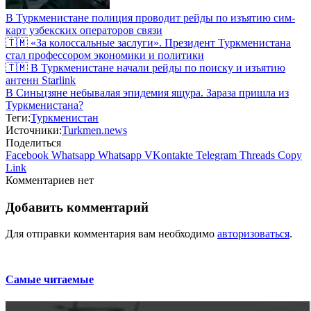
В Туркменистане полиция проводит рейды по изъятию сим-
карт узбекских операторов связи
🇹🇲 «За колоссальные заслуги». Президент Туркменистана
стал профессором экономики и политики
🇹🇲 В Туркменистане начали рейды по поиску и изъятию
антенн Starlink
В Синьцзяне небывалая эпидемия ящура. Зараза пришла из
Туркменистана?
Теги:
Туркменистан
Источники:
Turkmen.news
Поделиться
Facebook
Whatsapp
Whatsapp
VKontakte
Telegram
Threads
Copy
Link
Комментариев нет
Добавить комментарий
Для отправки комментария вам необходимо
авторизоваться
.
Самые читаемые