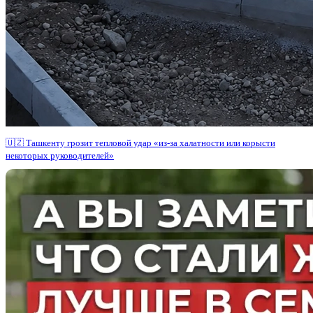
🇺🇿 Ташкенту грозит тепловой удар «из-за халатности или корысти
некоторых руководителей»