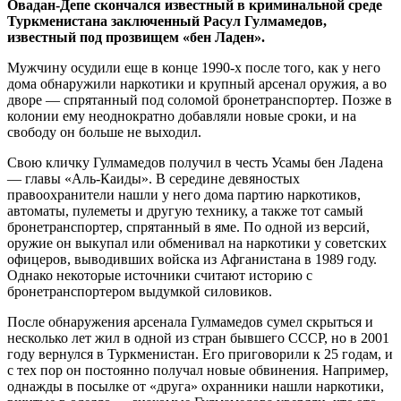
Овадан‑Депе скончался известный в криминальной среде
Туркменистана заключенный Расул Гулмамедов,
известный под прозвищем «бен Ладен».
Мужчину осудили еще в конце 1990‑х после того, как у него
дома обнаружили наркотики и крупный арсенал оружия, а во
дворе — спрятанный под соломой бронетранспортер. Позже в
колонии ему неоднократно добавляли новые сроки, и на
свободу он больше не выходил.
Свою кличку Гулмамедов получил в честь Усамы бен Ладена
— главы «Аль‑Каиды». В середине девяностых
правоохранители нашли у него дома партию наркотиков,
автоматы, пулеметы и другую технику, а также тот самый
бронетранспортер, спрятанный в яме. По одной из версий,
оружие он выкупал или обменивал на наркотики у советских
офицеров, выводивших войска из Афганистана в 1989 году.
Однако некоторые источники считают историю с
бронетранспортером выдумкой силовиков.
После обнаружения арсенала Гулмамедов сумел скрыться и
несколько лет жил в одной из стран бывшего СССР, но в 2001
году вернулся в Туркменистан. Его приговорили к 25 годам, и
с тех пор он постоянно получал новые обвинения. Например,
однажды в посылке от «друга» охранники нашли наркотики,