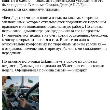
вшитые в одеяло — знакомые Гулмамедова уверяли, что это
была подстава. В тюрьме Овадан‑Депе (AH‑T/2) он
оказывался как минимум трижды.
«Бен Ладен» считался одним из так называемых отрицал —
заключенных, которые отказываются подчиняться тюремным
правилам и не выполняют официальную работу. По словам
источников, администрация предпочитала его не трогать:
Гулмамедов мог поднять на бунт сотни осужденных‑белуджей,
к числу которых относился и сам. В итоге он жил в
относительно комфортных по тюремным меркам условиях —
в отдельном помещении, с прислугой, частыми свиданиями и
передачами.
По данным источника turkmen.news в одном из силовых
ведомств, Гулмамедов не дожил до 55‑летия всего несколько
недель. Официальная причина смерти — инфаркт.