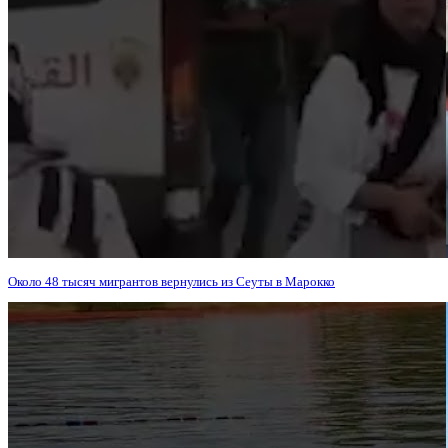
Около 48 тысяч мигрантов вернулись из Сеуты в Марокко