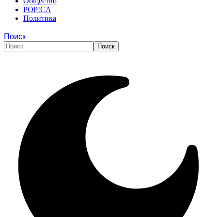
Общество
POP!CA
Политика
Поиск