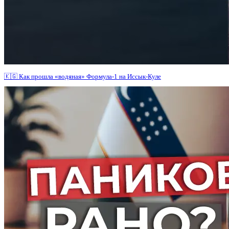
🇰🇬 Как прошла «водяная» Формула-1 на Иссык-Куле