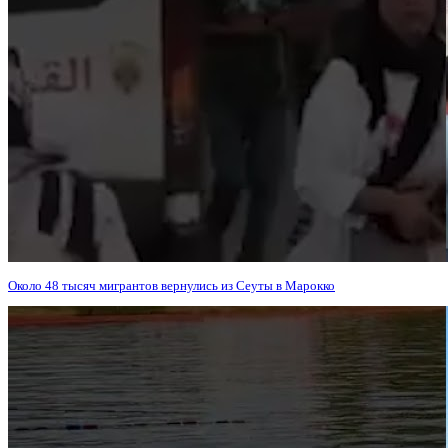
Около 48 тысяч мигрантов вернулись из Сеуты в Марокко