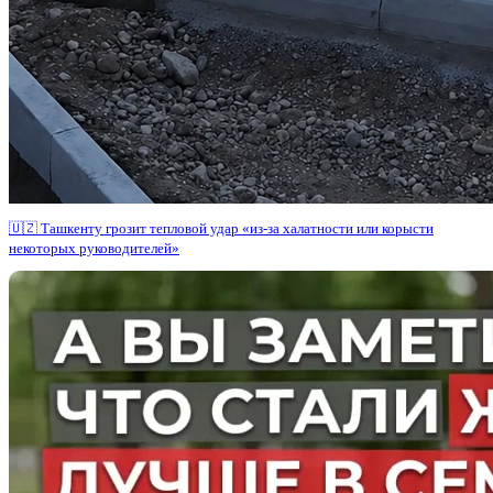
🇺🇿 Ташкенту грозит тепловой удар «из-за халатности или корысти
некоторых руководителей»