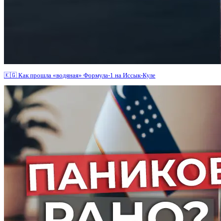
🇰🇬 Как прошла «водяная» Формула-1 на Иссык-Куле