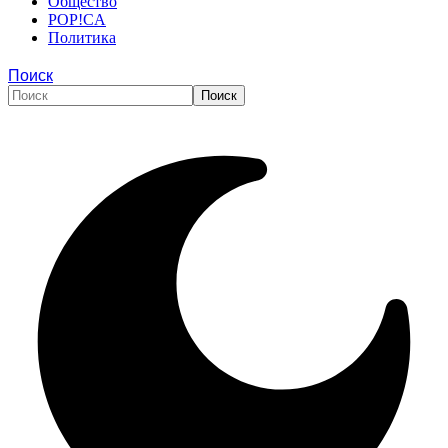
Общество
POP!CA
Политика
Поиск