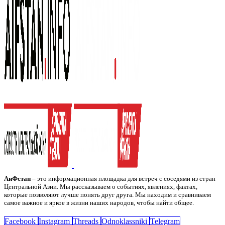
АиФстан
– это информационная площадка для встреч с соседями из стран
Центральной Азии. Мы рассказываем о событиях, явлениях, фактах,
которые позволяют лучше понять друг друга. Мы находим и сравниваем
самое важное и яркое в жизни наших народов, чтобы найти общее.
Facebook
Instagram
Threads
Odnoklassniki
Telegram