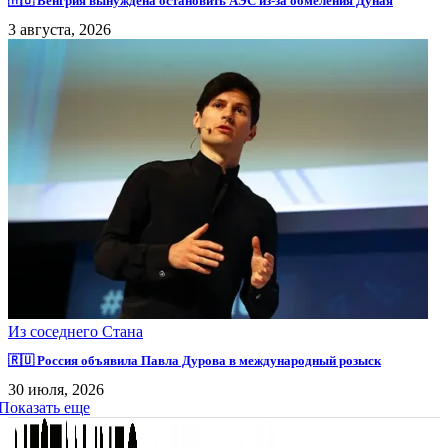
🇭🇺 Венгрия вынуждена остановить АЭС из-за обмеления Дуная
3 августа, 2026
Из соседнего Стана
🇷🇺 Россия объявила Павла Дурова в международный розыск
30 июля, 2026
Показать еще