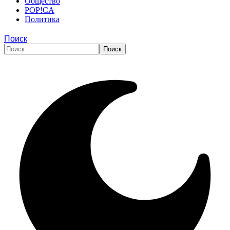
Общество
POP!CA
Политика
Поиск