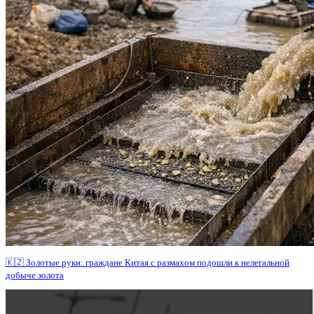
🇰🇿 Золотые руки: граждане Китая с размахом подошли к нелегальной
добыче золота