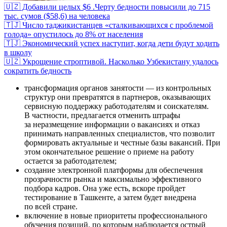
🇺🇿 Добавили целых $6 .Черту бедности повысили до 715
тыс. сумов ($58,6) на человека
🇹🇯 Число таджикистанцев «сталкивающихся с проблемой
голода» опустилось до 8% от населения
🇹🇯 Экономический успех наступит, когда дети будут ходить
в школу
🇺🇿 Укрощение строптивой. Насколько Узбекистану удалось
сократить бедность
трансформация органов занятости — из контрольных
структур они превратятся в партнеров, оказывающих
сервисную поддержку работодателям и соискателям.
В частности, предлагается отменить штрафы
за неразмещение информации о вакансиях и отказ
принимать направленных специалистов, что позволит
формировать актуальные и честные базы вакансий. При
этом окончательное решение о приеме на работу
остается за работодателем;
создание электронной платформы для обеспечения
прозрачности рынка и максимально эффективного
подбора кадров. Она уже есть, вскоре пройдет
тестирование в Ташкенте, а затем будет внедрена
по всей стране.
включение в новые приоритеты профессионального
обучения позиций, по которым наблюдается острый