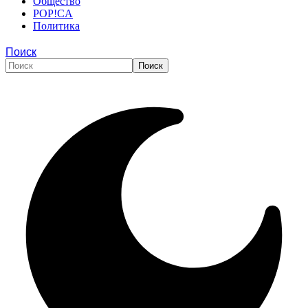
Общество
POP!CA
Политика
Поиск