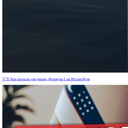
🇰🇬 Как прошла «водяная» Формула-1 на Иссык-Куле