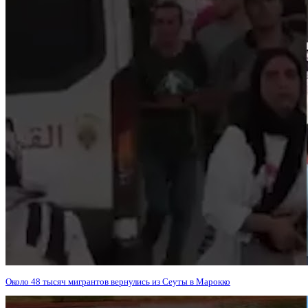
Около 48 тысяч мигрантов вернулись из Сеуты в Марокко