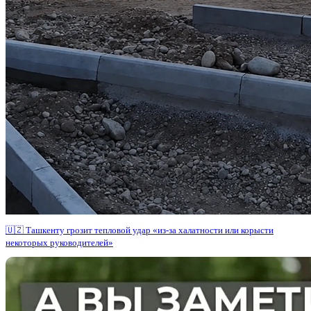
🇺🇿 Ташкенту грозит тепловой удар «из-за халатности или корысти
некоторых руководителей»