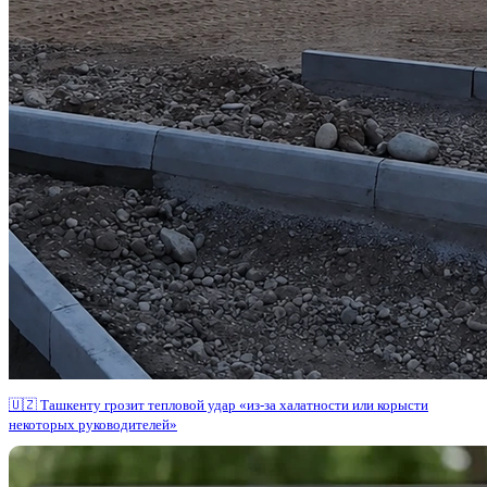
🇺🇿 Ташкенту грозит тепловой удар «из-за халатности или корысти
некоторых руководителей»