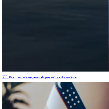
🇰🇬 Как прошла «водяная» Формула-1 на Иссык-Куле