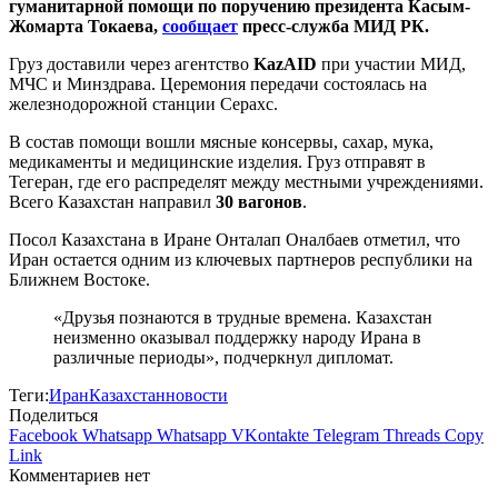
гуманитарной помощи по поручению президента Касым-
Жомарта Токаева,
сообщает
пресс-служба МИД РК.
Груз доставили через агентство
KazAID
при участии МИД,
МЧС и Минздрава. Церемония передачи состоялась на
железнодорожной станции Серахс.
В состав помощи вошли мясные консервы, сахар, мука,
медикаменты и медицинские изделия. Груз отправят в
Тегеран, где его распределят между местными учреждениями.
Всего Казахстан направил
30 вагонов
.
Посол Казахстана в Иране Онталап Оналбаев отметил, что
Иран остается одним из ключевых партнеров республики на
Ближнем Востоке.
«Друзья познаются в трудные времена. Казахстан
неизменно оказывал поддержку народу Ирана в
различные периоды», подчеркнул дипломат.
Теги:
Иран
Казахстан
новости
Поделиться
Facebook
Whatsapp
Whatsapp
VKontakte
Telegram
Threads
Copy
Link
Комментариев нет