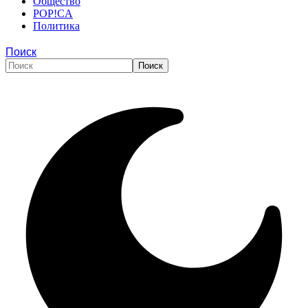
Общество
POP!CA
Политика
Поиск