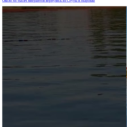
Около 48 тысяч мигрантов вернулись из Сеуты в Марокко