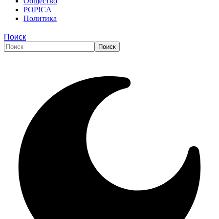
Общество
POP!CA
Политика
Поиск