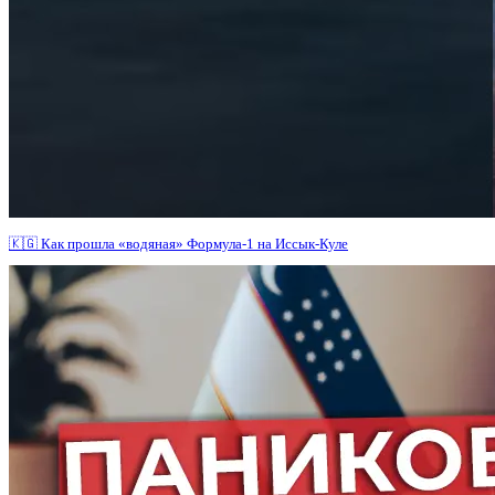
🇰🇬 Как прошла «водяная» Формула-1 на Иссык-Куле