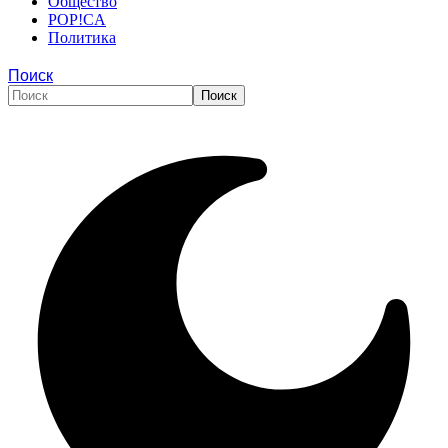
Общество
POP!CA
Политика
Поиск