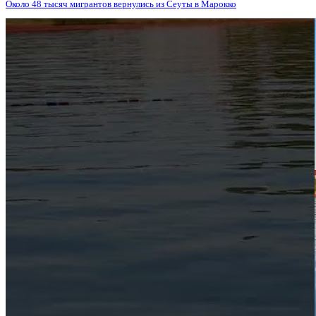
Около 48 тысяч мигрантов вернулись из Сеуты в Марокко