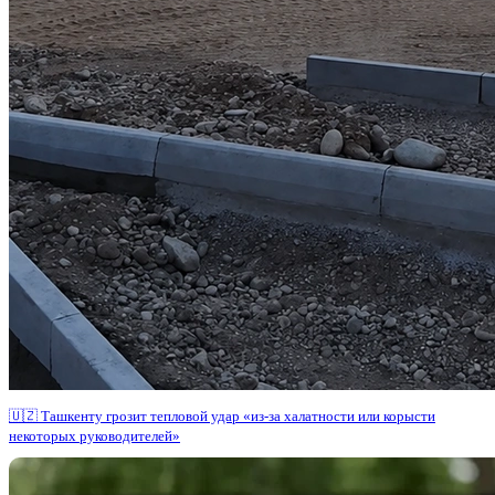
🇺🇿 Ташкенту грозит тепловой удар «из-за халатности или корысти
некоторых руководителей»