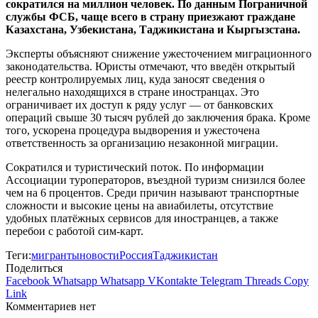
сократился на миллион человек. По данным Пограничной
службы ФСБ, чаще всего в страну приезжают граждане
Казахстана, Узбекистана, Таджикистана и Кыргызстана.
Эксперты объясняют снижение ужесточением миграционного
законодательства. Юристы отмечают, что введён открытый
реестр контролируемых лиц, куда заносят сведения о
нелегально находящихся в стране иностранцах. Это
ограничивает их доступ к ряду услуг — от банковских
операций свыше 30 тысяч рублей до заключения брака. Кроме
того, ускорена процедура выдворения и ужесточена
ответственность за организацию незаконной миграции.
Сократился и туристический поток. По информации
Ассоциации туроператоров, въездной туризм снизился более
чем на 6 процентов. Среди причин называют транспортные
сложности и высокие цены на авиабилеты, отсутствие
удобных платёжных сервисов для иностранцев, а также
перебои с работой сим-карт.
Теги:
мигранты
новости
Россия
Таджикистан
Поделиться
Facebook
Whatsapp
Whatsapp
VKontakte
Telegram
Threads
Copy
Link
Комментариев нет