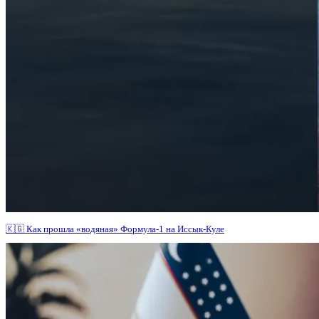
🇰🇬 Как прошла «водяная» Формула-1 на Иссык-Куле