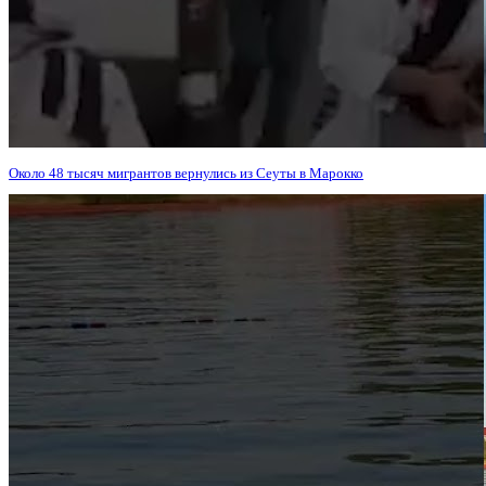
Около 48 тысяч мигрантов вернулись из Сеуты в Марокко