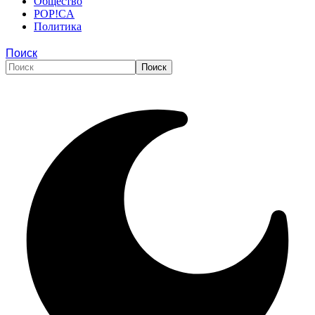
Общество
POP!CA
Политика
Поиск