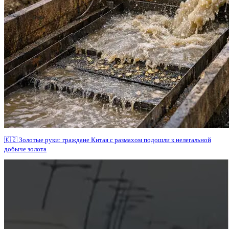
🇰🇿 Золотые руки: граждане Китая с размахом подошли к нелегальной
добыче золота