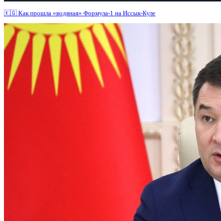
🇰🇬 Как прошла «водяная» Формула-1 на Иссык-Куле