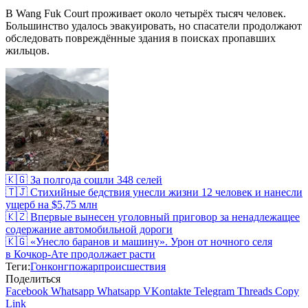
В Wang Fuk Court проживает около четырёх тысяч человек.
Большинство удалось эвакуировать, но спасатели продолжают
обследовать повреждённые здания в поисках пропавших
жильцов.
🇰🇬 За полгода сошли 348 селей
🇹🇯 Стихийные бедствия унесли жизни 12 человек и нанесли
ущерб на $5,75 млн
🇰🇿 Впервые вынесен уголовный приговор за ненадлежащее
содержание автомобильной дороги
🇰🇬 «Унесло баранов и машину». Урон от ночного селя
в Кочкор-Ате продолжает расти
Теги:
Гонконг
пожар
происшествия
Поделиться
Facebook
Whatsapp
Whatsapp
VKontakte
Telegram
Threads
Copy
Link