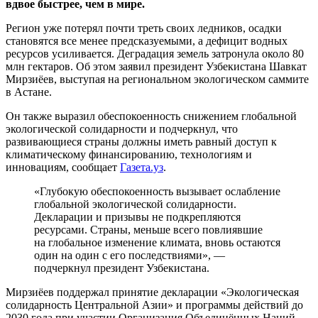
вдвое быстрее, чем в мире.
Регион уже потерял почти треть своих ледников, осадки
становятся все менее предсказуемыми, а дефицит водных
ресурсов усиливается. Деградация земель затронула около 80
млн гектаров. Об этом заявил президент Узбекистана Шавкат
Мирзиёев, выступая на региональном экологическом саммите
в Астане.
Он также выразил обеспокоенность снижением глобальной
экологической солидарности и подчеркнул, что
развивающиеся страны должны иметь равный доступ к
климатическому финансированию, технологиям и
инновациям, сообщает
Газета.уз
.
«Глубокую обеспокоенность вызывает ослабление
глобальной экологической солидарности.
Декларации и призывы не подкрепляются
ресурсами. Страны, меньше всего повлиявшие
на глобальное изменение климата, вновь остаются
один на один с его последствиями», —
подчеркнул президент Узбекистана.
Мирзиёев поддержал принятие декларации «Экологическая
солидарность Центральной Азии» и программы действий до
2030 года при участии Организация Объединённых Наций.