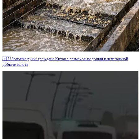
🇰🇿 Золотые руки: граждане Китая с размахом подошли к нелегальной
добыче золота