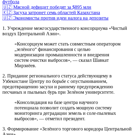
футбола
🇺🇿 Мясной дефицит победят за $895 млн
🇰🇿 Засуха затронет семь областей Казахстана
🇺🇿 Экономисты против идеи налога на депозиты
1. Учреждение межгосударственного консорциума «Чистый
воздух Центральной Азии».
«Консорциум может стать совместным оператором
„зелёного“ финансирования с целью
модернизации промышленности и внедрения
систем очистки выбросов», — сказал Шавкат
Мирзиёев.
2. Придание регионального статуса действующему в
Узбекистане Центру по борьбе с опустыниванием,
предотвращению засухи и раннему предупреждению
песчаных и пыльных бурь при Зелёном университете.
«Консолидация на базе центра научного
потенциала позволит создать мощную систему
мониторинга деградации земель и соле-пылевых
выбросов», — отметил президент.
3. Формирование «Зелёного торгового коридора Центральной
Азии».