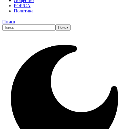
Общество
POP!CA
Политика
Поиск