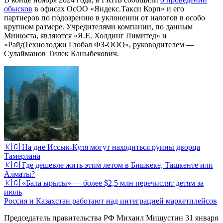
обысков
в офисах ОсОО «Яндекс.Такси Корп» и его
партнеров по подозрению в уклонении от налогов в особо
крупном размере. Учредителями компании, по данным
Минюста, являются «Я.Е. Холдинг Лимитед» и
«РайдТехнолоджи Глобал ФЗ-ООО», руководителем —
Сулайманов Тилек Каныбекович.
🇰🇬 На дне Иссык-Куля могут находиться руины дворца
Тамерлана
🇰🇬 Где дешевле жить этим летом в Бишкеке, Ташкенте или
Алматы?
🇰🇬 «Бала ырысы» — более $2,5 млн перечислят детям за
июль
Россия и Казахстан работают над интеграцией маркетплейсов
Председатель правительства РФ Михаил Мишустин 31 января