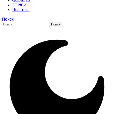
Общество
POP!CA
Политика
Поиск