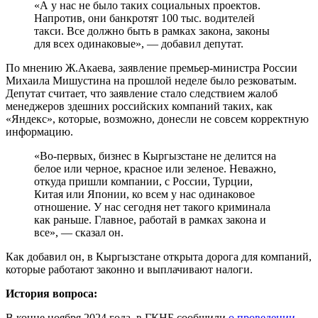
«А у нас не было таких социальных проектов.
Напротив, они банкротят 100 тыс. водителей
такси. Все должно быть в рамках закона, законы
для всех одинаковые», — добавил депутат.
По мнению Ж.Акаева, заявление премьер-министра России
Михаила Мишустина на прошлой неделе было резковатым.
Депутат считает, что заявление стало следствием жалоб
менеджеров здешних российских компаний таких, как
«Яндекс», которые, возможно, донесли не совсем корректную
информацию.
«Во-первых, бизнес в Кыргызстане не делится на
белое или черное, красное или зеленое. Неважно,
откуда пришли компании, с России, Турции,
Китая или Японии, ко всем у нас одинаковое
отношение. У нас сегодня нет такого криминала
как раньше. Главное, работай в рамках закона и
все», — сказал он.
Как добавил он, в Кыргызстане открыта дорога для компаний,
которые работают законно и выплачивают налоги.
История вопроса:
В конце ноября 2024 года, в ГКНБ сообщили
о проведении