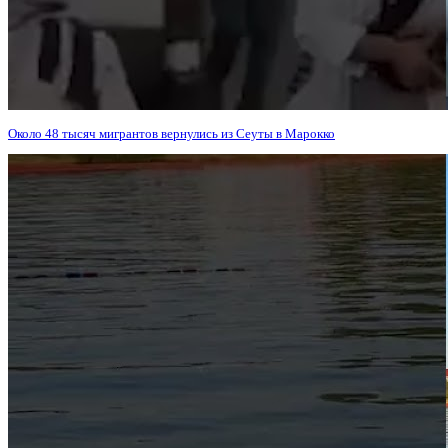
Около 48 тысяч мигрантов вернулись из Сеуты в Марокко