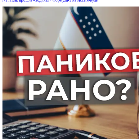
🇰🇬 Как прошла «водяная» Формула-1 на Иссык-Куле