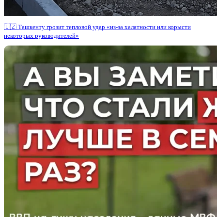
🇺🇿 Ташкенту грозит тепловой удар «из-за халатности или корысти
некоторых руководителей»