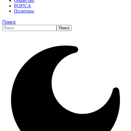
Общество
POP!CA
Политика
Поиск