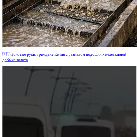
🇰🇿 Золотые руки: граждане Китая с размахом подошли к нелегальной
добыче золота