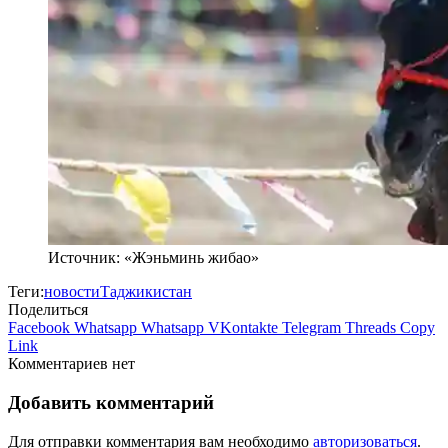
Источник: «Жэньминь жибао»
Теги:
новости
Таджикистан
Поделиться
Facebook
Whatsapp
Whatsapp
VKontakte
Telegram
Threads
Copy
Link
Комментариев нет
Добавить комментарий
Для отправки комментария вам необходимо
авторизоваться
.