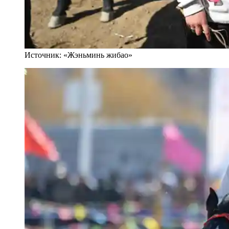
Источник: «Жэньминь жибао»