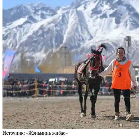
Источник: «Жэньминь жибао»