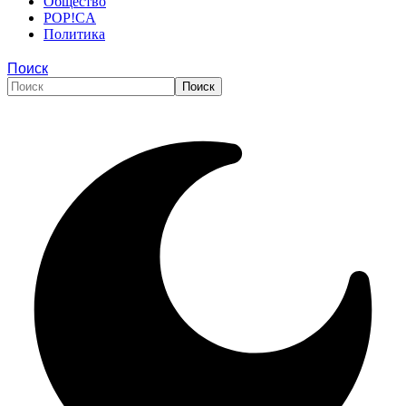
Общество
POP!CA
Политика
Поиск