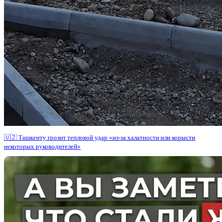
🇺🇿 Ташкенту грозит тепловой удар «из-за халатности или корысти
некоторых руководителей»