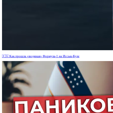
🇰🇬 Как прошла «водяная» Формула-1 на Иссык-Куле