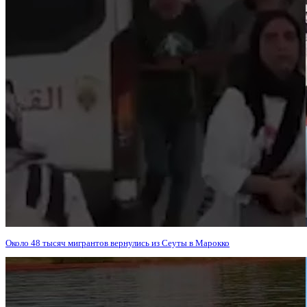
Около 48 тысяч мигрантов вернулись из Сеуты в Марокко