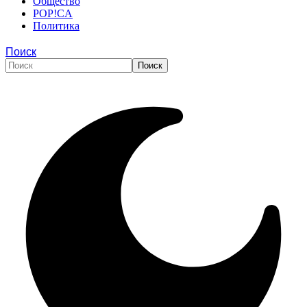
Общество
POP!CA
Политика
Поиск