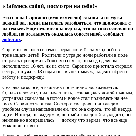
«Займись собой, посмотри на себя!»
Эти слова Сарвиноз (имя изменено) слышала от мужа
всякий раз, когда пыталась разобраться, что происходит с
их семьей. Еще недавно она верила, что их союз основан на
любви, но реальность оказалась совсем иной, сообщает
anhor.uz
.
Сарвиноз выросла в семье фермеров и была младшей из
тринадцати детей. Родители с утра до ночи работали в поле,
стараясь прокормить большую семью, но когда девушке
исполнилось 16 лет, их не стало. Сарвиноз приютила старшая
сестра, но уже к 18 годам она вышла замуж, надеясь обрести
заботу и поддержку.
Сначала казалось, что жизнь постепенно налаживается.
Однако вскоре супруг начал пить, возвращался домой пьяным,
устраивал скандалы, а потом и вовсе стал поднимать на нее
руку. Сарвиноз терпела. Свекор и свекровь при каждом
удобном случае напоминали ей, что она сирота, что ей некуда
идти. Иногда, не выдержав, она забирала детей и уходила, но
неизменно возвращалась — потому что верила, что все еще
можно исправить.
Когда она забеременела четвертым ребенком, последние