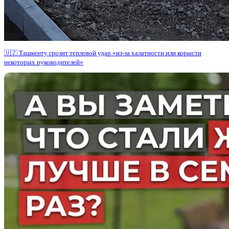
🇺🇿 Ташкенту грозит тепловой удар «из-за халатности или корысти
некоторых руководителей»