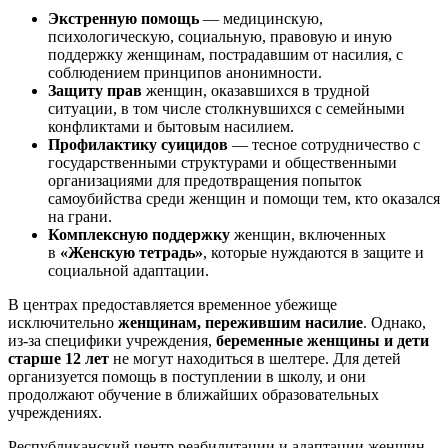
Экстренную помощь
— медицинскую,
психологическую, социальную, правовую и иную
поддержку женщинам, пострадавшим от насилия, с
соблюдением принципов анонимности.
Защиту прав
женщин, оказавшихся в трудной
ситуации, в том числе столкнувшихся с семейными
конфликтами и бытовым насилием.
Профилактику суицидов
— тесное сотрудничество с
государственными структурами и общественными
организациями для предотвращения попыток
самоубийства среди женщин и помощи тем, кто оказался
на грани.
Комплексную поддержку
женщин, включенных
в
«Женскую тетрадь»
, которые нуждаются в защите и
социальной адаптации.
В центрах предоставляется временное убежище
исключительно
женщинам, пережившим насилие
. Однако,
из-за специфики учреждения,
беременные женщины и дети
старше 12 лет
не могут находиться в шелтере. Для детей
организуется помощь в поступлении в школу, и они
продолжают обучение в ближайших образовательных
учреждениях.
Республиканский центр реабилитации и адаптации женщин