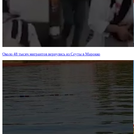
Около 48 тысяч мигрантов вернулись из Сеуты в Марокко