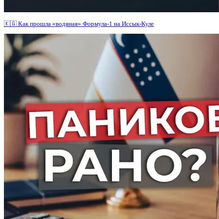
🇰🇬 Как прошла «водяная» Формула-1 на Иссык-Куле