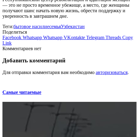
— это не просто временное убежище, а место, где женщины
получают шанс начать новую жизнь, обрести поддержку и
уверенность в завтрашнем дне.
Теги:
бытовое насилие
семья
Узбекистан
Поделиться
Facebook
Whatsapp
Whatsapp
VKontakte
Telegram
Threads
Copy
Link
Комментариев нет
Добавить комментарий
Для отправки комментария вам необходимо
авторизоваться
.
Самые читаемые