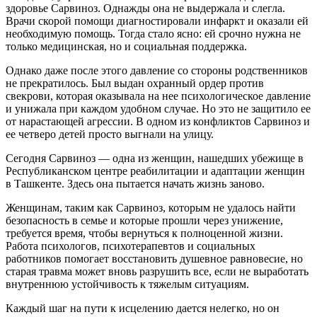
здоровье Сарвиноз. Однажды она не выдержала и слегла.
Врачи скорой помощи диагностировали инфаркт и оказали ей
необходимую помощь. Тогда стало ясно: ей срочно нужна не
только медицинская, но и социальная поддержка.
Однако даже после этого давление со стороны родственников
не прекратилось. Был выдан охранный ордер против
свекрови, которая оказывала на нее психологическое давление
и унижала при каждом удобном случае. Но это не защитило ее
от нарастающей агрессии. В одном из конфликтов Сарвиноз и
ее четверо детей просто выгнали на улицу.
Сегодня Сарвиноз — одна из женщин, нашедших убежище в
Республиканском центре реабилитации и адаптации женщин
в Ташкенте. Здесь она пытается начать жизнь заново.
Женщинам, таким как Сарвиноз, которым не удалось найти
безопасность в семье и которые прошли через унижение,
требуется время, чтобы вернуться к полноценной жизни.
Работа психологов, психотерапевтов и социальных
работников помогает восстановить душевное равновесие, но
старая травма может вновь разрушить все, если не выработать
внутреннюю устойчивость к тяжелым ситуациям.
Каждый шаг на пути к исцелению дается нелегко, но он