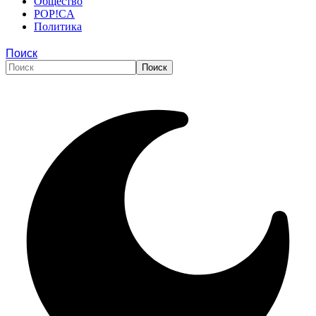
Общество
POP!CA
Политика
Поиск