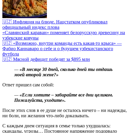
🇺🇿 Инфляция на блюде. Нацстатком опубликовал
официальный индекс плова
«Славянский караван» поменяет белорусскую древесину на
узбекские ковуны
🇺🇿 «Возможно, внутри команды есть какая-то крыса» —
Фабио Каннаваро о себе и о будущем узбекистанского
футбола
🇺🇿 Мясной дефицит победят за $895 млн
—
«В месяце 30 дней, сколько дней ты отдашь
моей второй жене?»
Ответ пришел сам собой:
—
«Если хотите – забирайте все дни целиком.
Пожалуйста, уходите».
После этих слов в ее душе не осталось ничего – ни надежды,
ни боли, ни желания что-либо доказывать.
С каждым днем ситуация в семье только ухудшалась:
скандалы, угрозы… Постоянное напряжение подорвало