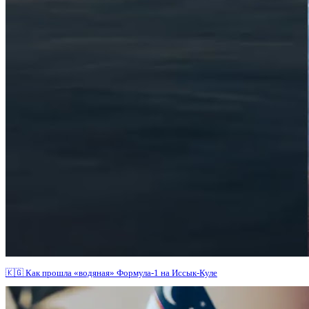
🇰🇬 Как прошла «водяная» Формула-1 на Иссык-Куле