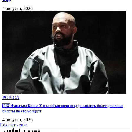
4 августа, 2026
POP!CA
🇰🇿 Фанатам Канье Уэста объяснили откуда взялись более дешевые
билеты на его концерт
4 августа, 2026
Показать еще