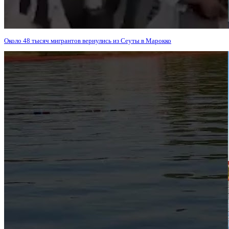
Около 48 тысяч мигрантов вернулись из Сеуты в Марокко