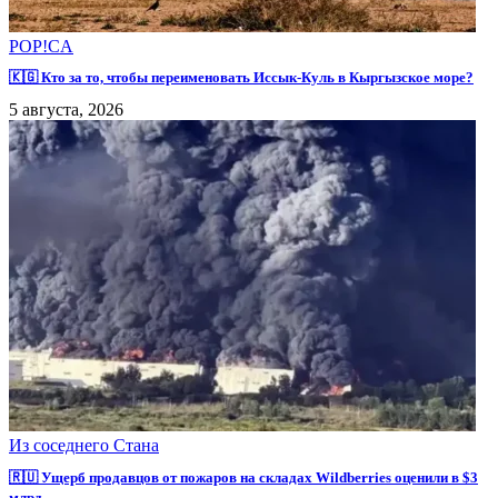
POP!CA
🇰🇬 Кто за то, чтобы переименовать Иссык-Куль в Кыргызское море?
5 августа, 2026
Из соседнего Стана
🇷🇺 Ущерб продавцов от пожаров на складах Wildberries оценили в $3
млрд