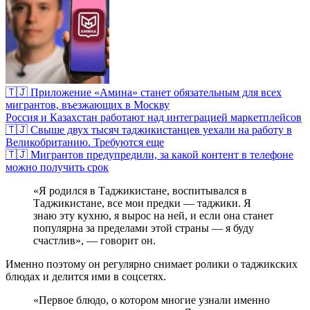
🇹🇯 Приложение «Амина» станет обязательным для всех
мигрантов, въезжающих в Москву
Россия и Казахстан работают над интеграцией маркетплейсов
🇹🇯 Свыше двух тысяч таджикистанцев уехали на работу в
Великобританию. Требуются еще
🇹🇯 Мигрантов предупредили, за какой контент в телефоне
можно получить срок
«Я родился в Таджикистане, воспитывался в
Таджикистане, все мои предки — таджики. Я
знаю эту кухню, я вырос на ней, и если она станет
популярна за пределами этой страны — я буду
счастлив», — говорит он.
Именно поэтому он регулярно снимает ролики о таджикских
блюдах и делится ими в соцсетях.
«Первое блюдо, о котором многие узнали именно