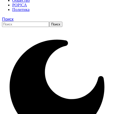
Общество
POP!CA
Политика
Поиск