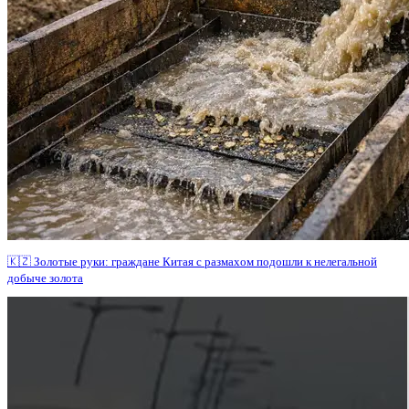
🇰🇿 Золотые руки: граждане Китая с размахом подошли к нелегальной
добыче золота