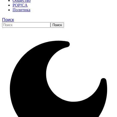
Общество
POP!CA
Политика
Поиск