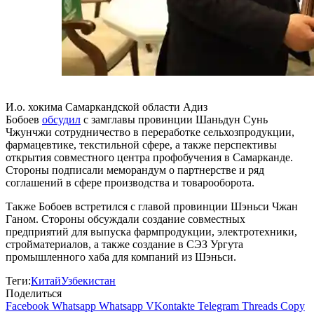
И.о. хокима Самаркандской области Адиз
Бобоев
обсудил
с замглавы провинции Шаньдун Сунь
Чжунчжи сотрудничество в переработке сельхозпродукции,
фармацевтике, текстильной сфере, а также перспективы
открытия совместного центра профобучения в Самарканде.
Стороны подписали меморандум о партнерстве и ряд
соглашений в сфере производства и товарооборота.
Также Бобоев встретился с главой провинции Шэньси Чжан
Ганом. Стороны обсуждали создание совместных
предприятий для выпуска фармпродукции, электротехники,
стройматериалов, а также создание в СЭЗ Ургута
промышленного хаба для компаний из Шэньси.
Теги:
Китай
Узбекистан
Поделиться
Facebook
Whatsapp
Whatsapp
VKontakte
Telegram
Threads
Copy