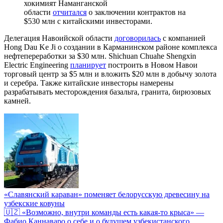
хокимият Наманганской
области
отчитался
о заключении контрактов на
$530 млн с китайскими инвесторами.
Делегация Навоийской области
договорилась
с компанией
Hong Dau Ke Ji о создании в Карманинском районе комплекса
нефтепереработки за $30 млн. Shichuan Chuahe Shengxin
Electric Engineering
планирует
построить в Новом Навои
торговый центр за $5 млн и вложить $20 млн в добычу золота
и серебра. Также китайские инвесторы намерены
разрабатывать месторождения базальта, гранита, бирюзовых
камней.
«Славянский караван» поменяет белорусскую древесину на
узбекские ковуны
🇺🇿 «Возможно, внутри команды есть какая-то крыса» —
Фабио Каннаваро о себе и о будущем узбекистанского