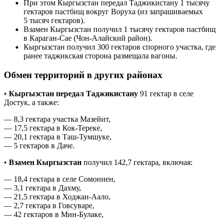
При этом Кыргызстан передал Таджикистану 1 тысячу
гектаров пастбищ вокруг Воруха (из запрашиваемых
5 тысяч гектаров).
Взамен Кыргызстан получил 1 тысячу гектаров пастбищ
в Караган-Сае (Чон-Алайский район).
Кыргызстан получил 300 гектаров спорного участка, где
ранее таджикская сторона размещала вагоны.
Обмен территорий в других районах
•
Кыргызстан передал Таджикистану
91 гектар в селе
Достук, а также:
— 8,3 гектара участка Мазейит,
— 17,5 гектара в Кок-Тереке,
— 20,1 гектара в Таш-Тумшуке,
— 5 гектаров в Даче.
•
Взамен Кыргызстан
получил 142,7 гектара, включая:
— 18,4 гектара в селе Сомониен,
— 3,1 гектара в Дахму,
— 21,5 гектара в Ходжаи-Аало,
— 2,7 гектара в Говсуваре,
— 42 гектаров в Мин-Булаке,