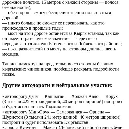
дорожное полотно, 15 метров с каждой стороны — полоса
безопасности);
— обе стороны смогут беспрепятственно пользоваться
дорогой;
— никто больше не сможет ее перекрывать, как это
происходило в прошлые годы;
— мост на этой дороге останется за Кыргызстаном, так как
он имеет стратегическое значение — через него
передвигаются жители Баткенского и Лейлекского районов;
— из-за разногласий по мосту переговоры длились шесть
месяцев.
Ташиев намекнул на предательство со стороны бывших
кыргызских чиновников, пообещав раскрыть подробности
позже.
Другие автодороги и нейтральные участки:
• автодорогу Дача — Капчыгай — Ходжаи-Аало — Ворух
(3 тысячи 425 метров длиной, 40 метров шириной) построит
и будет использовать Таджикистан;
• автодорогу Мин-Орук — Самаркандек — Ориена —
Шуристон (3 тысячи 241 метр длиной, 40 метров шириной)
построит и будет использовать Кыргызстан;
• дорога Кулунду — Максат (Лейлекский район) теперь будет