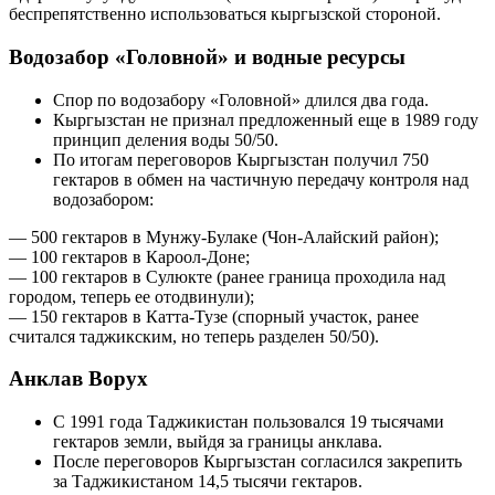
беспрепятственно использоваться кыргызской стороной.
Водозабор «Головной» и водные ресурсы
Спор по водозабору «Головной» длился два года.
Кыргызстан не признал предложенный еще в 1989 году
принцип деления воды 50/50.
По итогам переговоров Кыргызстан получил 750
гектаров в обмен на частичную передачу контроля над
водозабором:
— 500 гектаров в Мунжу-Булаке (Чон-Алайский район);
— 100 гектаров в Кароол-Доне;
— 100 гектаров в Сулюкте (ранее граница проходила над
городом, теперь ее отодвинули);
— 150 гектаров в Катта-Тузе (спорный участок, ранее
считался таджикским, но теперь разделен 50/50).
Анклав Ворух
С 1991 года Таджикистан пользовался 19 тысячами
гектаров земли, выйдя за границы анклава.
После переговоров Кыргызстан согласился закрепить
за Таджикистаном 14,5 тысячи гектаров.