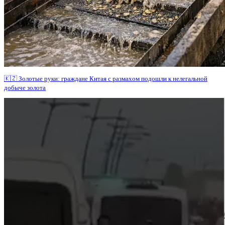
🇰🇿 Золотые руки: граждане Китая с размахом подошли к нелегальной
добыче золота