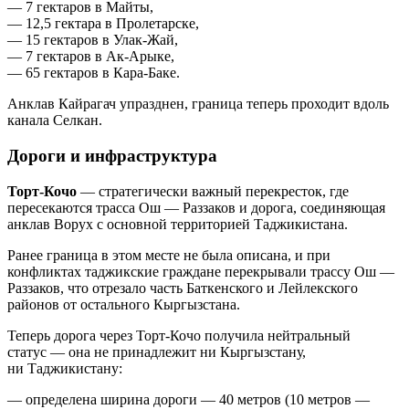
— 7 гектаров в Майты,
— 12,5 гектара в Пролетарске,
— 15 гектаров в Улак-Жай,
— 7 гектаров в Ак-Арыке,
— 65 гектаров в Кара-Баке.
Анклав Кайрагач упразднен, граница теперь проходит вдоль
канала Селкан.
Дороги и инфраструктура
Торт-Кочо
— стратегически важный перекресток, где
пересекаются трасса Ош — Раззаков и дорога, соединяющая
анклав Ворух с основной территорией Таджикистана.
Ранее граница в этом месте не была описана, и при
конфликтах таджикские граждане перекрывали трассу Ош —
Раззаков, что отрезало часть Баткенского и Лейлекского
районов от остального Кыргызстана.
Теперь дорога через Торт-Кочо получила нейтральный
статус — она не принадлежит ни Кыргызстану,
ни Таджикистану:
— определена ширина дороги — 40 метров (10 метров —