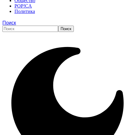
Общество
POP!CA
Политика
Поиск