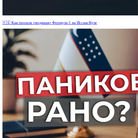
🇰🇬 Как прошла «водяная» Формула-1 на Иссык-Куле