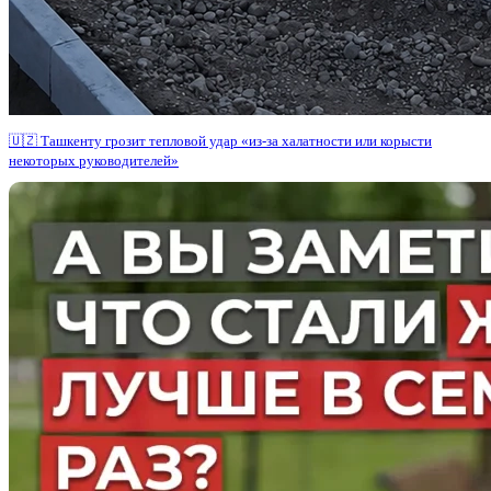
🇺🇿 Ташкенту грозит тепловой удар «из-за халатности или корысти
некоторых руководителей»