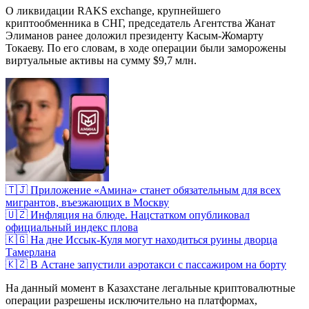
О ликвидации RAKS exchange, крупнейшего
криптообменника в СНГ, председатель Агентства Жанат
Элиманов ранее доложил президенту Касым-Жомарту
Токаеву. По его словам, в ходе операции были заморожены
виртуальные активы на сумму $9,7 млн.
🇹🇯 Приложение «Амина» станет обязательным для всех
мигрантов, въезжающих в Москву
🇺🇿 Инфляция на блюде. Нацстатком опубликовал
официальный индекс плова
🇰🇬 На дне Иссык-Куля могут находиться руины дворца
Тамерлана
🇰🇿 В Астане запустили аэротакси с пассажиром на борту
На данный момент в Казахстане легальные криптовалютные
операции разрешены исключительно на платформах,