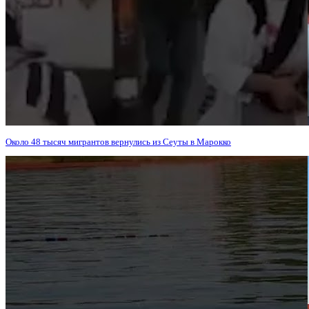
Около 48 тысяч мигрантов вернулись из Сеуты в Марокко