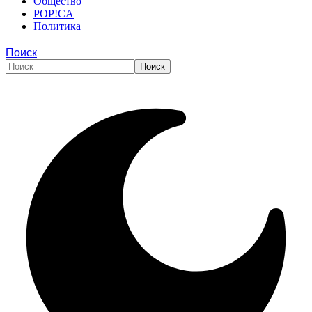
Общество
POP!CA
Политика
Поиск