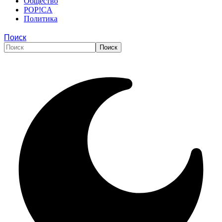
Общество
POP!CA
Политика
Поиск