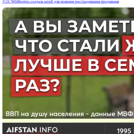
🇰🇬 Wildberries создала штаб для помощи пострадавшим продавцам