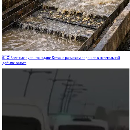
🇰🇿 Золотые руки: граждане Китая с размахом подошли к нелегальной
добыче золота