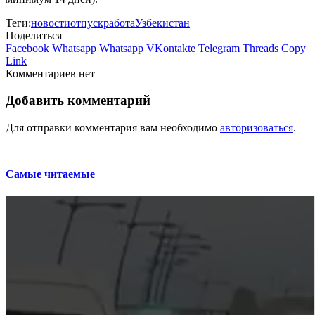
Теги:
новости
отпуск
работа
Узбекистан
Поделиться
Facebook
Whatsapp
Whatsapp
VKontakte
Telegram
Threads
Copy
Link
Комментариев нет
Добавить комментарий
Для отправки комментария вам необходимо
авторизоваться
.
Самые читаемые