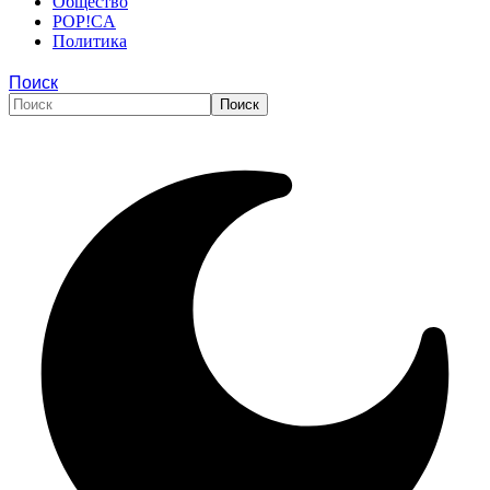
Общество
POP!CA
Политика
Поиск