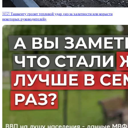
🇺🇿 Ташкенту грозит тепловой удар «из-за халатности или корысти
некоторых руководителей»