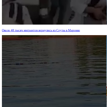
Около 48 тысяч мигрантов вернулись из Сеуты в Марокко