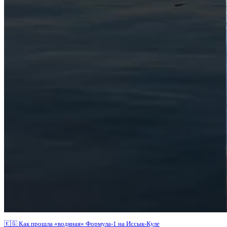
🇰🇬 Как прошла «водяная» Формула-1 на Иссык-Куле