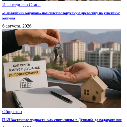
Из соседнего Стана
«Славянский караван» поменяет белорусскую древесину на узбекские
ковуны
6 августа, 2026
Общество
🇹🇯 Восточные мудрости: как снять жилье в Душанбе до подорожания