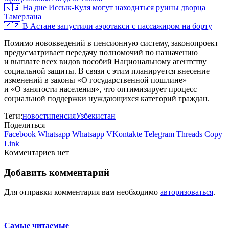
🇰🇬 На дне Иссык-Куля могут находиться руины дворца
Тамерлана
🇰🇿 В Астане запустили аэротакси с пассажиром на борту
Помимо нововведений в пенсионную систему, законопроект
предусматривает передачу полномочий по назначению
и выплате всех видов пособий Национальному агентству
социальной защиты. В связи с этим планируется внесение
изменений в законы «О государственной пошлине»
и «О занятости населения», что оптимизирует процесс
социальной поддержки нуждающихся категорий граждан.
Теги:
новости
пенсия
Узбекистан
Поделиться
Facebook
Whatsapp
Whatsapp
VKontakte
Telegram
Threads
Copy
Link
Комментариев нет
Добавить комментарий
Для отправки комментария вам необходимо
авторизоваться
.
Самые читаемые