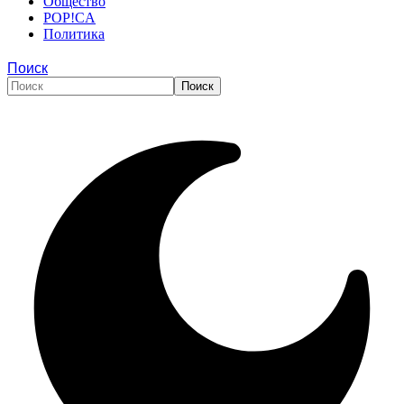
Общество
POP!CA
Политика
Поиск