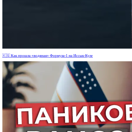
🇰🇬 Как прошла «водяная» Формула-1 на Иссык-Куле