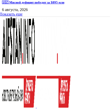
🇺🇿 Мясной дефицит победят за $895 млн
6 августа, 2026
Показать еще