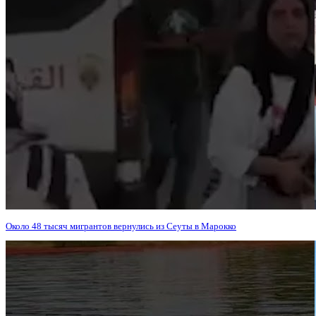
Около 48 тысяч мигрантов вернулись из Сеуты в Марокко