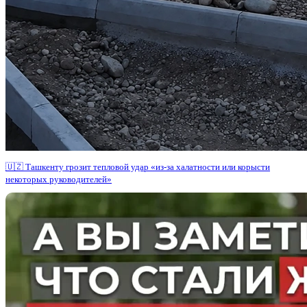
🇺🇿 Ташкенту грозит тепловой удар «из-за халатности или корысти
некоторых руководителей»