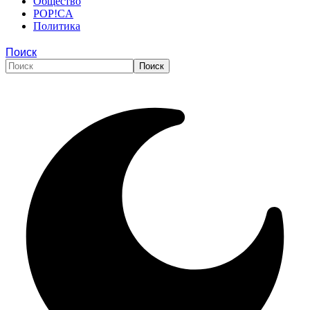
Общество
POP!CA
Политика
Поиск