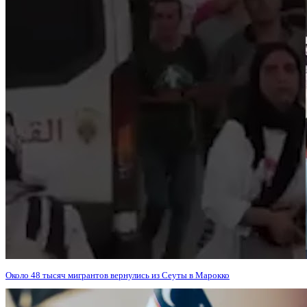
Около 48 тысяч мигрантов вернулись из Сеуты в Марокко