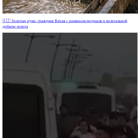
🇰🇿 Золотые руки: граждане Китая с размахом подошли к нелегальной
добыче золота