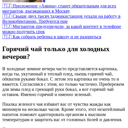
🇹🇯 Приложение «Амина» станет обязательным для всех
мигрантов, въезжающих в Москву
🇹🇯 Свыше двух тысяч таджикистанцев уехали на работу в
Великобританию. Требуются еще
🇹🇯 Мигрантов предупредили, за какой контент в телефоне
можно получить срок
🇹🇯 Как собрать ребенка в школу и не разориться
Горячий чай только для холодных
вечеров?
В холодные зимние вечера часто представляется картинка,
когда ты, укутанный в теплый плед, пьешь горячий чай,
обхватив руками бокал. С летом эта картинка не очень то и
вяжется. Согласимся с этим, но только частично. Прибережем
для зимы плед и греющий руки бокал, а вот горячий чай
оставим. Именно горячий и именно зеленый.
Пиалка зеленого чая избавит вас от чувства жажды как
минимум на несколько часов. Кроме этого, этот незатейливый
напиток поможет адаптировать организм к высоким
температурам и защитить вас от головных болей и давления.