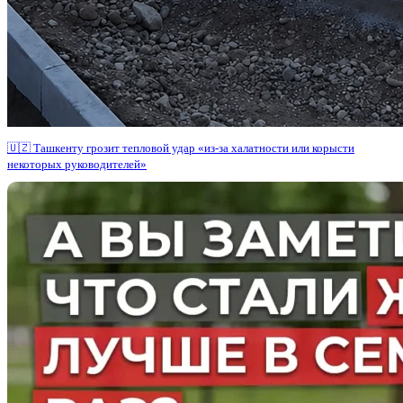
🇺🇿 Ташкенту грозит тепловой удар «из-за халатности или корысти
некоторых руководителей»