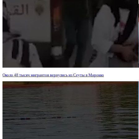
Около 48 тысяч мигрантов вернулись из Сеуты в Марокко