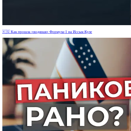
🇰🇬 Как прошла «водяная» Формула-1 на Иссык-Куле