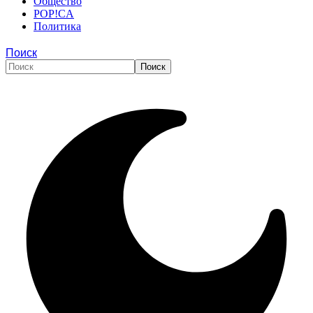
Общество
POP!CA
Политика
Поиск