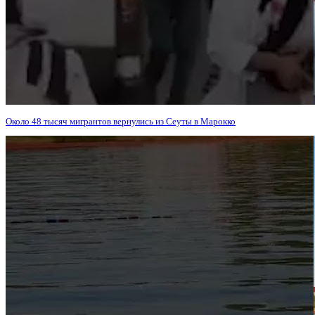
Около 48 тысяч мигрантов вернулись из Сеуты в Марокко