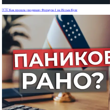
🇰🇬 Как прошла «водяная» Формула-1 на Иссык-Куле