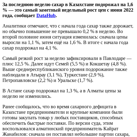
За последнюю неделю сахар в Казахстане подорожал на 1,6
% — это самый заметный недельный рост цен с июня 2022
года, сообщает
DataHub
.
Аналитики отмечают, что с начала года сахар также дорожает,
но обычно повышение не превышало 0,2 % в неделю. Во
второй половине июня ситуация изменилась: сначала цены
выросли на 1,1 %, затем ещё на 1,6 %. В итоге с начала года
сахар подорожал на 4,1 %.
Самый резкий рост за неделю зафиксировали в Павлодаре —
плюс 12,5 %. Далее идут Семей (5,5 %) и Кокшетау (4,8 %).
Выше среднереспубликанского уровня подорожание также
наблюдали в Атырау (3,1 %), Туркестане (2,9 %),
Петропавловске (2,2 %) и Уральске (1,7 %).
В Астане сахар подорожал на 1,3 %, а в Алматы цены за
неделю не изменились.
Ранее сообщалось, что во время сахарного дефицита в
Казахстане предприниматели и крупные компании были
готовы закупать товар у любых поставщиков, способных
обеспечить быстрые поставки. По версии суда, этим
воспользовался алматинский предприниматель Кайрат
Жанабилов: сначала он поставлял небольшие партии сахара,