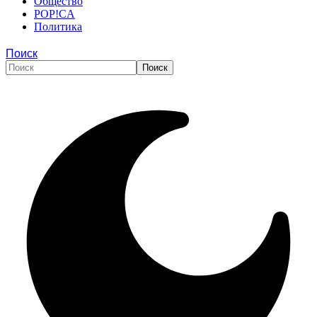
Общество
POP!CA
Политика
Поиск