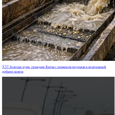
🇰🇿 Золотые руки: граждане Китая с размахом подошли к нелегальной
добыче золота