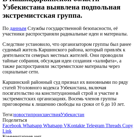
Узбекистана выявлена подпольная
экстремистская группа.
По
данным
Службы государственной безопасности, её
участники распространяли радикальные идеи и материалы.
Следствие установило, что организатором группы был ранее
судимый житель Каршинского района, который привлёк к
деятельности семерых местных жителей. Они проводили
тайные собрания, обсуждая идеи создания «халифата», а
также распространяли экстремистские материалы через
социальные сети.
Каршинский районный суд признал их виновными по ряду
статей Уголовного кодекса Узбекистана, включая
посягательство на конституционный строй и участие в
экстремистских организациях. Восемь членов группы
приговорены к лишению свободы на сроки от 6 до 10 лет.
Теги:
новости
происшествия
Узбекистан
Поделиться
Facebook
Whatsapp
Whatsapp
VKontakte
Telegram
Threads
Copy
Link
Комментариев нет