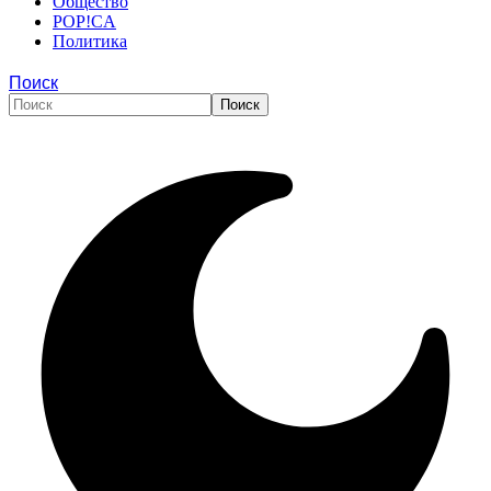
Общество
POP!CA
Политика
Поиск