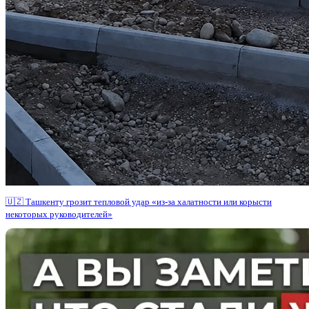
🇺🇿 Ташкенту грозит тепловой удар «из-за халатности или корысти
некоторых руководителей»