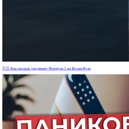
🇰🇬 Как прошла «водяная» Формула-1 на Иссык-Куле