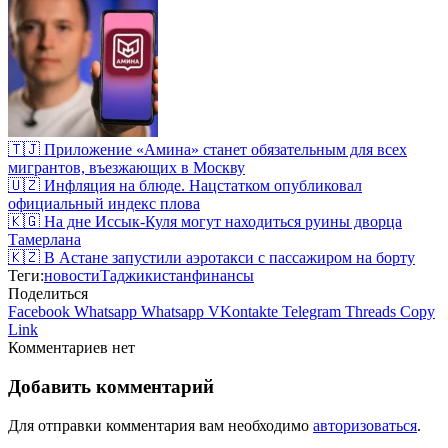
🇹🇯 Приложение «Амина» станет обязательным для всех
мигрантов, въезжающих в Москву
🇺🇿 Инфляция на блюде. Нацстатком опубликовал
официальный индекс плова
🇰🇬 На дне Иссык-Куля могут находиться руины дворца
Тамерлана
🇰🇿 В Астане запустили аэротакси с пассажиром на борту
Теги:
новости
Таджикистан
финансы
Поделиться
Facebook
Whatsapp
Whatsapp
VKontakte
Telegram
Threads
Copy
Link
Комментариев нет
Добавить комментарий
Для отправки комментария вам необходимо
авторизоваться
.