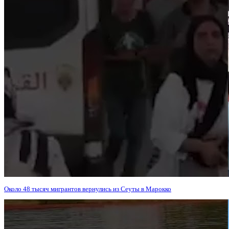
Около 48 тысяч мигрантов вернулись из Сеуты в Марокко