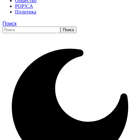
Общество
POP!CA
Политика
Поиск