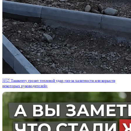
🇺🇿 Ташкенту грозит тепловой удар «из-за халатности или корысти
некоторых руководителей»