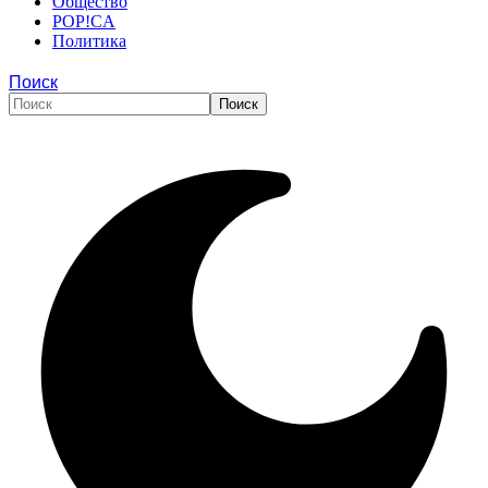
Общество
POP!CA
Политика
Поиск