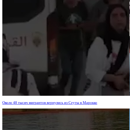
Около 48 тысяч мигрантов вернулись из Сеуты в Марокко