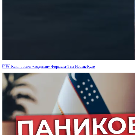
🇰🇬 Как прошла «водяная» Формула-1 на Иссык-Куле