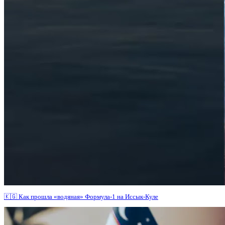
🇰🇬 Как прошла «водяная» Формула-1 на Иссык-Куле