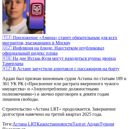
🇹🇯 Приложение «Амина» станет обязательным для всех
мигрантов, въезжающих в Москву
🇺🇿 Инфляция на блюде. Нацстатком опубликовал
официальный индекс плова
🇰🇬 На дне Иссык-Куля могут находиться руины дворца
Тамерлана
🇰🇿 В Астане запустили аэротакси с пассажиром на борту
Ардан был признан виновным судом Астаны по статьям 189 и
361 УК РК («Присвоение или растрата вверенного чужого
имущества» и «Злоупотребление должностными
полномочиями») и заочно приговорен к девяти годам
лишения свободы.
Строительство «Астана LRT» продолжается. Завершение
долгостроя намечено на третий квартал 2025 года.
Теги:
Астана LRT
Казахстан
новости
Талгат Ардан
Турция