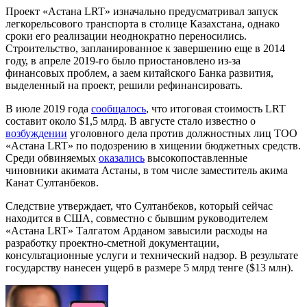
Проект «Астана LRT» изначально предусматривал запуск
легкорельсового транспорта в столице Казахстана, однако
сроки его реализации неоднократно переносились.
Строительство, запланированное к завершению еще в 2014
году, в апреле 2019-го было приостановлено из-за
финансовых проблем, а заем китайского Банка развития,
выделенный на проект, решили рефинансировать.
В июле 2019 года
сообщалось
, что итоговая стоимость LRT
составит около $1,5 млрд. В августе стало известно о
возбуждении
уголовного дела против должностных лиц ТОО
«Астана LRT» по подозрению в хищении бюджетных средств.
Среди обвиняемых
оказались
высокопоставленные
чиновники акимата Астаны, в том числе заместитель акима
Канат Султанбеков.
Следствие утверждает, что Султанбеков, который сейчас
находится в США, совместно с бывшим руководителем
«Астана LRT» Талгатом Арданом завысили расходы на
разработку проектно-сметной документации,
консультационные услуги и технический надзор. В результате
государству нанесен ущерб в размере 5 млрд тенге ($13 млн).