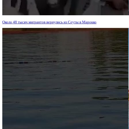
Около 48 тысяч мигрантов вернулись из Сеуты в Марокко