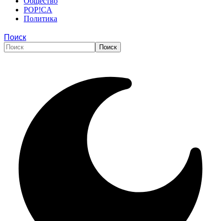
Общество
POP!CA
Политика
Поиск